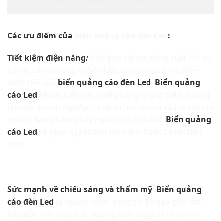
Làm Biển Quảng Cáo Led tại Hà Nội
Các ưu điểm của
biển quảng cáo đèn Led
:
Tiết kiệm điện năng
:
Ước tính chỉ với công suất 1/5 so
với tất cả các công nghệ chiếu sáng khác là ưu điểm
vượt trội của
biển quảng cáo đèn Led
.
Biển quảng
cáo Led
sẽ tiết kiệm rất nhiều năng lượng điện, không
chỉ cho doanh nghiệp, cá nhân mà cho cả xã hội khi mà
nguồn năng lượng này ngày một cạn dần.
Biển quảng
cáo Led
sẽ giúp quý khách tiết kiệm được nhiều tiền
điện.
Sức mạnh về chiếu sáng và thẩm mỹ
:
Biển quảng
cáo đèn Led
là nguồn chiếu sáng có độ bao phủ lớn,
hấp dẫn mắt người đi đường, ánh sáng dễ chịu cho