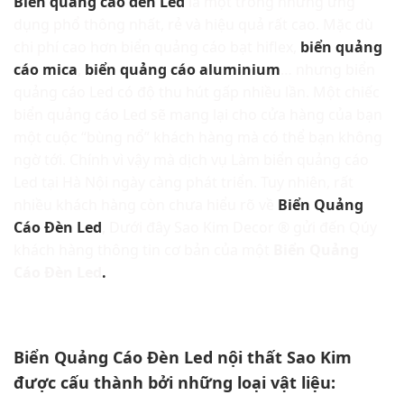
Biển quảng cáo đèn Led
là một trong những ứng
dụng phổ thông nhất, rẻ và hiệu quả rất cao. Mặc dù
chi phí cao hơn biển quảng cáo bạt hiflex,
biển quảng
cáo mica
,
biển quảng cáo aluminium
… nhưng biển
quảng cáo Led có độ thu hút gấp nhiều lần. Một chiếc
biển quảng cáo Led sẽ mang lại cho cửa hàng của bạn
một cuộc “bùng nổ” khách hàng mà có thể bạn không
ngờ tới. Chính vì vậy mà dịch vụ Làm biển quảng cáo
Led tại Hà Nội ngày càng phát triển. Tuy nhiên, rất
nhiều khách hàng còn chưa hiểu rõ về
Biển Quảng
Cáo Đèn Led
, Dưới đây Sao Kim Decor ® gửi đến Qúy
khách hàng thông tin cơ bản của một
Biển Quảng
Cáo Đèn Led
.
Biển Quảng Cáo Đèn Led nội thất Sao Kim
được cấu thành bởi những loại vật liệu: