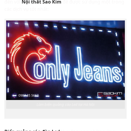
đến với
Nội thất Sao Kim
để được sử dụng một trong
các dịch vụ tốt nhất:
Làm biển quảng cáo Led tại Hà Nội