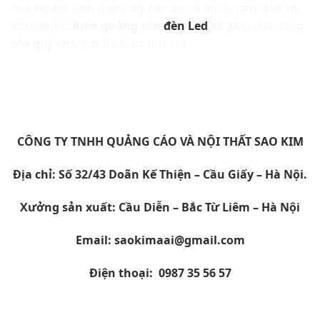
mắt người, tính thẩm mỹ cao do có nhiều cách chế tác
và thiết kế.
Biển quảng cáo
đèn Led
sẽ giúp cửa hàng
của quý khách nổi bật và thu hút.
CÔNG TY TNHH QUẢNG CÁO VÀ NỘI THẤT SAO KIM
Địa chỉ: Số 32/43 Doãn Kế Thiện – Cầu Giấy – Hà Nội.
Xưởng sản xuất: Cầu Diễn – Bắc Từ Liêm – Hà Nội
Email: saokimaai@gmail.com
Điện thoại: 0987 35 56 57