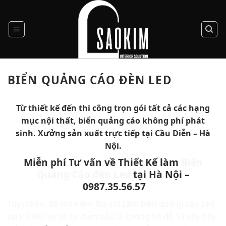
Skip
to
content
BIỂN QUẢNG CÁO ĐÈN LED
Từ thiết kế đến thi công trọn gói tất cả các hạng
mục nội thất, biển quảng cáo không phí phát
sinh. Xưởng sản xuất trực tiếp tại Cầu Diễn – Hà
Nội.
Miễn phí Tư vấn về Thiết Kế làm
Biển
Quảng Cáo đèn Led
tại Hà Nội –
0987.35.56.57
Tuy nhiên, để tìm kiếm địa chỉ Làm biển quảng cáo Led
tại Hà Nội uy tín lại đảm bảo là không hề dễ. Vì vậy, hãy