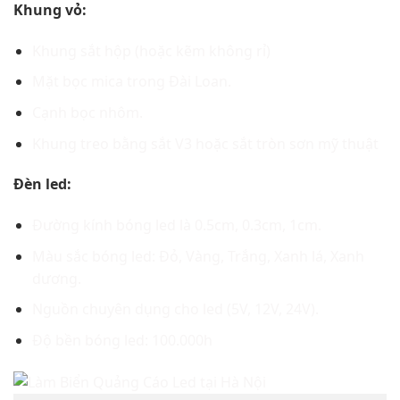
Khung vỏ:
Khung sắt hộp (hoặc kẽm không rỉ)
Mặt bọc mica trong Đài Loan.
Cạnh bọc nhôm.
Khung treo bằng sắt V3 hoặc sắt tròn sơn mỹ thuật
Đèn led:
Đường kính bóng led là 0.5cm, 0.3cm, 1cm.
Màu sắc bóng led: Đỏ, Vàng, Trắng, Xanh lá, Xanh
dương.
Nguồn chuyên dụng cho led (5V, 12V, 24V).
Độ bền bóng led: 100.000h