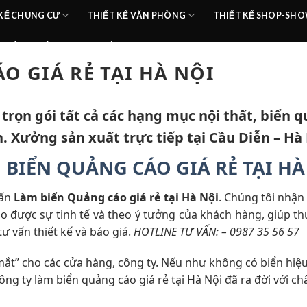
 KẾ CHUNG CƯ
THIẾT KẾ VĂN PHÒNG
THIẾT KẾ SHOP-S
HOÀN THIỆN
TIN TỨC
O GIÁ RẺ TẠI HÀ NỘI
 trọn gói tất cả các hạng mục nội thất, biển
h. Xưởng sản xuất trực tiếp tại Cầu Diễn – Hà 
 BIỂN QUẢNG CÁO GIÁ RẺ TẠI HÀ
vấn
Làm biển Quảng cáo giá rẻ tại Hà Nội
. Chúng tôi nhận 
o được sự tinh tế và theo ý tưởng của khách hàng, giúp th
tư vấn thiết kế và báo giá.
HOTLINE TƯ VẤN: – 0987 35 56 57
mắt” cho các cửa hàng, công ty. Nếu như không có biển hiệu
ông ty làm biển quảng cáo giá rẻ tại Hà Nội đã ra đời với ch