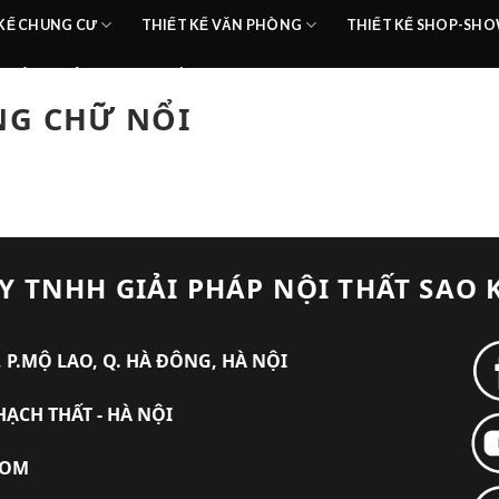
 KẾ CHUNG CƯ
THIẾT KẾ VĂN PHÒNG
THIẾT KẾ SHOP-S
HOÀN THIỆN
TIN TỨC
ÔNG CHỮ NỔI
Y TNHH GIẢI PHÁP NỘI THẤT SAO 
 P.MỘ LAO, Q. HÀ ĐÔNG, HÀ NỘI
HẠCH THẤT - HÀ NỘI
COM