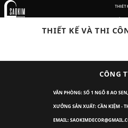
Skip
THIẾT
to
content
ẢNH 
THIẾT KẾ VÀ THI C
CÔNG T
VĂN PHÒNG: SỐ 1 NGÕ 8 AO SEN,
XƯỞNG SẢN XUẤT: CẦN KIỆM - T
EMAIL: SAOKIMDECOR@GMAIL.