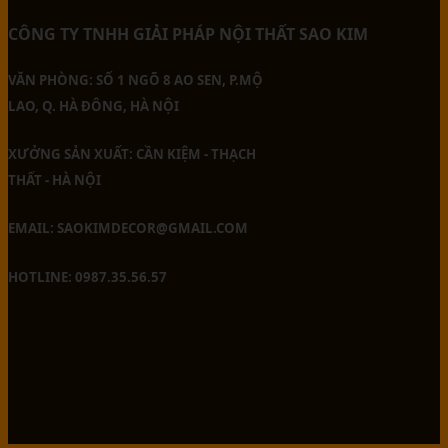
CÔNG TY TNHH GIẢI PHÁP NỘI THẤT SAO KIM
VĂN PHÒNG: SỐ 1 NGÕ 8 AO SEN, P.MỘ
LAO, Q. HÀ ĐÔNG, HÀ NỘI
XƯỞNG SẢN XUẤT: CẦN KIỆM - THẠCH
THẤT - HÀ NỘI
EMAIL: SAOKIMDECOR@GMAIL.COM
HOTLINE: 0987.35.56.57