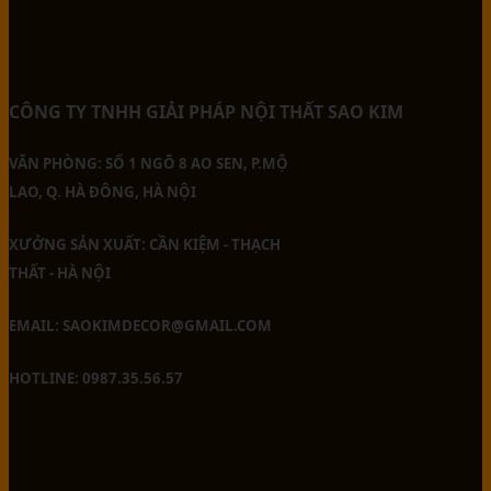
CÔNG TY TNHH GIẢI PHÁP NỘI THẤT SAO KIM
VĂN PHÒNG: SỐ 1 NGÕ 8 AO SEN, P.MỘ
LAO, Q. HÀ ĐÔNG, HÀ NỘI
XƯỞNG SẢN XUẤT: CẦN KIỆM - THẠCH
THẤT - HÀ NỘI
EMAIL: SAOKIMDECOR@GMAIL.COM
HOTLINE: 0987.35.56.57