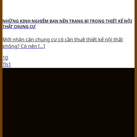
NHỮNG KINH NGHIỆM BẠN NÊN TRANG BỊ TRONG THIẾT KẾ NỘI
THẤT CHUNG CƯ
Mới nhận căn chung cư có cần thuê thiết kế nội thất
không? Có nên [...]
10
Th1