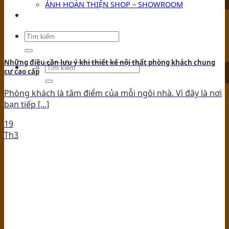
ẢNH HOÀN THIỆN SHOP – SHOWROOM
TIN TỨC
Những điều cần lưu ý khi thiết kế nội thất phòng khách chung
cư cao cấp
Phòng khách là tâm điểm của mỗi ngôi nhà. Vì đây là nơi
bạn tiếp [...]
19
Th3