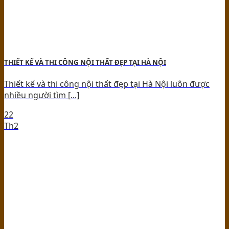
THIẾT KẾ VÀ THI CÔNG NỘI THẤT ĐẸP TẠI HÀ NỘI
Thiết kế và thi công nội thất đẹp tại Hà Nội luôn được
nhiều người tìm [...]
22
Th2