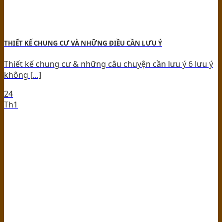
THIẾT KẾ CHUNG CƯ VÀ NHỮNG ĐIỀU CẦN LƯU Ý
Thiết kế chung cư & những câu chuyện cần lưu ý 6 lưu ý
không [...]
24
Th1