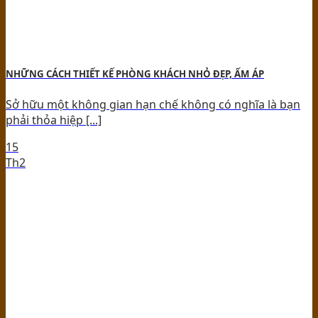
NHỮNG CÁCH THIẾT KẾ PHÒNG KHÁCH NHỎ ĐẸP, ẤM ÁP
Sở hữu một không gian hạn chế không có nghĩa là bạn
phải thỏa hiệp [...]
15
Th2