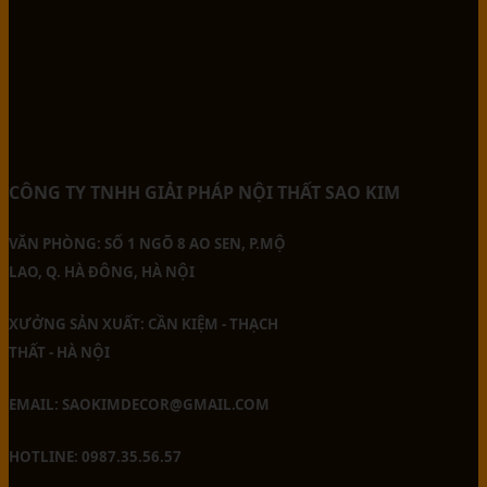
CÔNG TY TNHH GIẢI PHÁP NỘI THẤT SAO KIM
VĂN PHÒNG: SỐ 1 NGÕ 8 AO SEN, P.MỘ
LAO, Q. HÀ ĐÔNG, HÀ NỘI
XƯỞNG SẢN XUẤT: CẦN KIỆM - THẠCH
THẤT - HÀ NỘI
EMAIL: SAOKIMDECOR@GMAIL.COM
HOTLINE: 0987.35.56.57