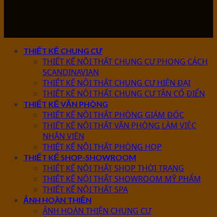
THIẾT KẾ CHUNG CƯ
THIẾT KẾ NỘI THẤT CHUNG CƯ PHONG CÁCH
SCANDINAVIAN
THIẾT KẾ NỘI THẤT CHUNG CƯ HIỆN ĐẠI
THIẾT KẾ NỘI THẤT CHUNG CƯ TÂN CỔ ĐIỂN
THIẾT KẾ VĂN PHÒNG
THIẾT KẾ NỘI THẤT PHÒNG GIÁM ĐỐC
THIẾT KẾ NỘI THẤT VĂN PHÒNG LÀM VIỆC
NHÂN VIÊN
THIẾT KẾ NỘI THẤT PHÒNG HỌP
THIẾT KẾ SHOP-SHOWROOM
THIẾT KẾ NỘI THẤT SHOP THỜI TRANG
THIẾT KẾ NỘI THẤT SHOWROOM MỸ PHẨM
THIẾT KẾ NỘI THẤT SPA
ẢNH HOÀN THIỆN
ẢNH HOÀN THIỆN CHUNG CƯ