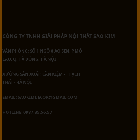
CÔNG TY TNHH GIẢI PHÁP NỘI THẤT SAO KIM
VĂN PHÒNG: SỐ 1 NGÕ 8 AO SEN, P.MỘ
LAO, Q. HÀ ĐÔNG, HÀ NỘI
XƯỞNG SẢN XUẤT: CẦN KIỆM - THẠCH
THẤT - HÀ NỘI
EMAIL: SAOKIMDECOR@GMAIL.COM
HOTLINE: 0987.35.56.57