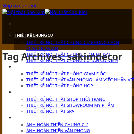
Skip to content
THIẾT KẾ CHUNG CƯ
THIẾT KẾ NỘI THẤT CHUNG CƯ PHONG CÁCH
SCANDINAVIAN
Tag Archives:
sakimdecor
THIẾT KẾ NỘI THẤT CHUNG CƯ HIỆN ĐẠI
THIẾT KẾ NỘI THẤT CHUNG CƯ TÂN CỔ ĐIỂN
THIẾT KẾ VĂN PHÒNG
THIẾT KẾ NỘI THẤT PHÒNG GIÁM ĐỐC
THIẾT KẾ NỘI THẤT VĂN PHÒNG LÀM VIỆC NHÂN VI
THIẾT KẾ NỘI THẤT PHÒNG HỌP
THIẾT KẾ SHOP-SHOWROOM
THIẾT KẾ NỘI THẤT SHOP THỜI TRANG
THIẾT KẾ NỘI THẤT SHOWROOM MỸ PHẨM
THIẾT KẾ NỘI THẤT SPA
ẢNH HOÀN THIỆN
ẢNH HOÀN THIỆN CHUNG CƯ
ẢNH HOÀN THIỆN VĂN PHÒNG