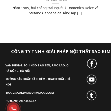
Năm 1985, hai chàng trai người Ý Domenico Dolce và
Stefano Gabbana đã sáng lập [...]
CÔNG TY TNHH GIẢI PHÁP NỘI THẤT SAO KIM
VĂN PHÒNG: SỐ 1 NGÕ 8 AO SEN, P.MỘ LAO, Q.
HÀ ĐÔNG, HÀ NỘI
XƯỞNG SẢN XUẤT: CẦN KIỆM - THẠCH THẤT - HÀ
NỘI
EMAIL: SAOKIMDECOR@GMAIL.COM
HOTLINE: 0987.35.56.57