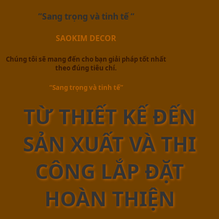
“Sang trọng và tinh tế “
SAOKIM DECOR
Chúng tôi sẽ mang đến cho bạn giải pháp tốt nhất
theo đúng tiêu chí.
“Sang trọng và tinh tế”
TỪ THIẾT KẾ ĐẾN
SẢN XUẤT VÀ THI
CÔNG LẮP ĐẶT
HOÀN THIỆN