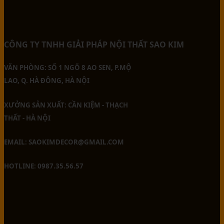
CÔNG TY TNHH GIẢI PHÁP NỘI THẤT SAO KIM
VĂN PHÒNG: SỐ 1 NGÕ 8 AO SEN, P.MỘ
LAO, Q. HÀ ĐÔNG, HÀ NỘI
XƯỞNG SẢN XUẤT: CẦN KIỆM - THẠCH
THẤT - HÀ NỘI
EMAIL: SAOKIMDECOR@GMAIL.COM
HOTLINE: 0987.35.56.57