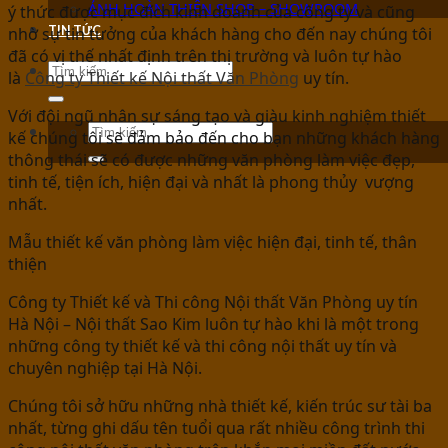
ẢNH HOÀN THIỆN SHOP – SHOWROOM
ý thức được mục đích kinh doanh của công ty và cũng
nhờ sự tin tưởng của khách hàng cho đến nay chúng tôi
TIN TỨC
đã có vị thế nhất định trên thị trường và luôn tự hào
là
Công ty Thiết kế Nội thất Văn Phòng
uy tín.
Với đội ngũ nhân sự sáng tạo và giàu kinh nghiệm thiết
kế chúng tôi sẽ đảm bảo đến cho bạn những khách hàng
thông thái sẽ có được những văn phòng làm việc đẹp,
tinh tế, tiện ích, hiện đại và nhất là phong thủy vượng
nhất.
Mẫu thiết kế văn phòng làm việc hiện đại, tinh tế, thân
thiện
Công ty Thiết kế và Thi công Nội thất Văn Phòng uy tín
Hà Nội – Nội thất Sao Kim luôn tự hào khi là một trong
những công ty thiết kế và thi công nội thất uy tín và
chuyên nghiệp tại Hà Nội.
Chúng tôi sở hữu những nhà thiết kế, kiến trúc sư tài ba
nhất, từng ghi dấu tên tuổi qua rất nhiều công trình thi