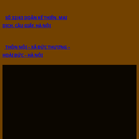
SỐ 32/43 DOÃN KẾ THIỆN, MAI
DỊCH, CẦU GIẤY, HÀ NỘI
THÔN NỘI – XÃ ĐỨC THƯỢNG –
HOÀI ĐỨC – HÀ NỘI