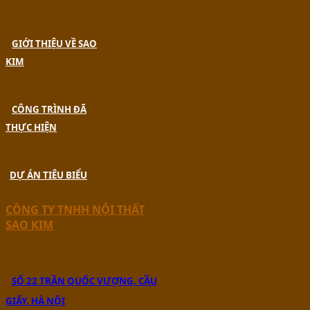
GIỚI THIỆU VỀ SAO
KIM
CÔNG TRÌNH ĐÃ
THỰC HIỆN
DỰ ÁN TIÊU BIỂU
CÔNG TY TNHH NỘI THẤT
SAO KIM
SỐ 22 TRẦN QUỐC VƯỢNG, CẦU
GIẤY, HÀ NỘI