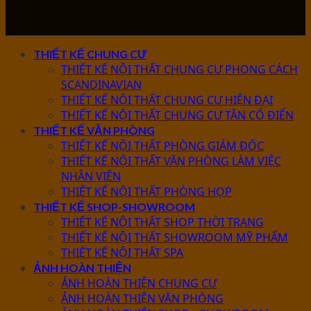
THIẾT KẾ CHUNG CƯ
THIẾT KẾ NỘI THẤT CHUNG CƯ PHONG CÁCH
SCANDINAVIAN
THIẾT KẾ NỘI THẤT CHUNG CƯ HIỆN ĐẠI
THIẾT KẾ NỘI THẤT CHUNG CƯ TÂN CỔ ĐIỂN
THIẾT KẾ VĂN PHÒNG
THIẾT KẾ NỘI THẤT PHÒNG GIÁM ĐỐC
THIẾT KẾ NỘI THẤT VĂN PHÒNG LÀM VIỆC
NHÂN VIÊN
THIẾT KẾ NỘI THẤT PHÒNG HỌP
THIẾT KẾ SHOP-SHOWROOM
THIẾT KẾ NỘI THẤT SHOP THỜI TRANG
THIẾT KẾ NỘI THẤT SHOWROOM MỸ PHẨM
THIẾT KẾ NỘI THẤT SPA
ẢNH HOÀN THIỆN
ẢNH HOÀN THIỆN CHUNG CƯ
ẢNH HOÀN THIỆN VĂN PHÒNG