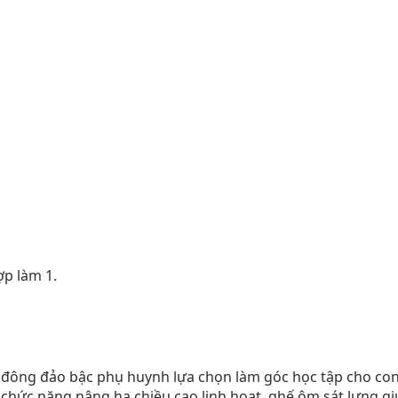
ợp làm 1.
ông đảo bậc phụ huynh lựa chọn làm góc học tập cho con
hức năng nâng hạ chiều cao linh hoạt, ghế ôm sát lưng giú