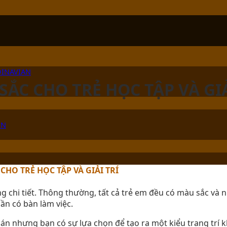
DINAVIAN
ẮC CHO TRẺ HỌC TẬP VÀ GIẢ
ÊN
HO TRẺ HỌC TẬP VÀ GIẢI TRÍ
 chi tiết. Thông thường, tất cả trẻ em đều có màu sắc và nh
n có bàn làm việc.
 nhưng bạn có sự lựa chọn để tạo ra một kiểu trang trí k