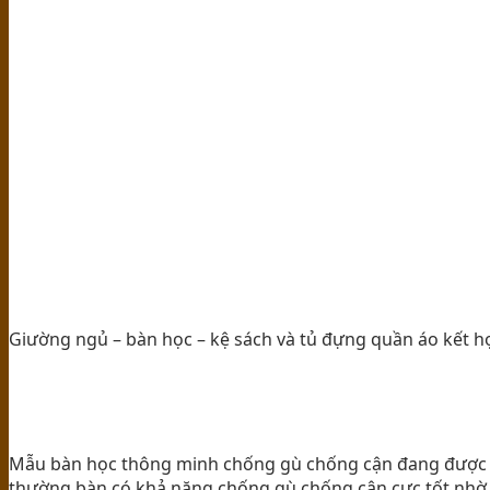
Giường ngủ – bàn học – kệ sách và tủ đựng quần áo kết h
Mẫu bàn học thông minh chống gù chống cận đang được đ
thường bàn có khả năng chống gù chống cận cực tốt nhờ c