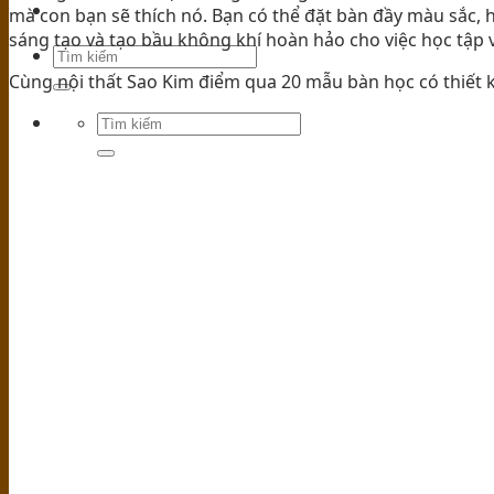
mà con bạn sẽ thích nó. Bạn có thể đặt bàn đầy màu sắc, h
TIN TỨC
sáng tạo và tạo bầu không khí hoàn hảo cho việc học tập v
Cùng nội thất Sao Kim điểm qua 20 mẫu bàn học có thiết kế