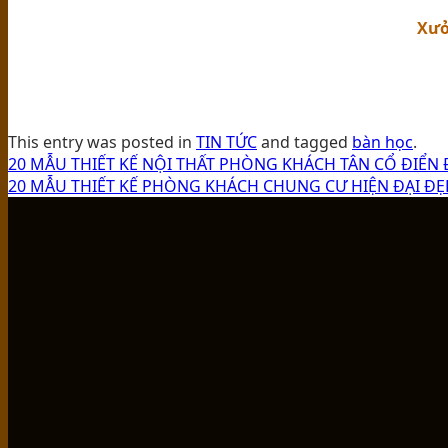
Xưở
This entry was posted in
TIN TỨC
and tagged
bàn học
.
20 MẪU THIẾT KẾ NỘI THẤT PHÒNG KHÁCH TÂN CỔ ĐIỂN 
20 MẪU THIẾT KẾ PHÒNG KHÁCH CHUNG CƯ HIỆN ĐẠI ĐẸ