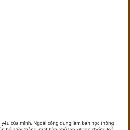
 yêu của mình. Ngoài công dụng làm bàn học thông
p bé ngồi thẳng, mặt bàn phủ lớp Silicon chống loá