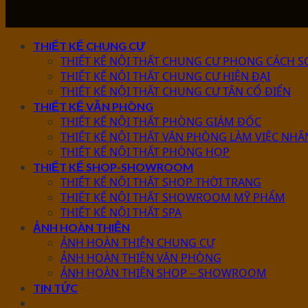
THIẾT KẾ CHUNG CƯ
THIẾT KẾ NỘI THẤT CHUNG CƯ PHONG CÁCH S
THIẾT KẾ NỘI THẤT CHUNG CƯ HIỆN ĐẠI
THIẾT KẾ NỘI THẤT CHUNG CƯ TÂN CỔ ĐIỂN
THIẾT KẾ VĂN PHÒNG
THIẾT KẾ NỘI THẤT PHÒNG GIÁM ĐỐC
THIẾT KẾ NỘI THẤT VĂN PHÒNG LÀM VIỆC NHÂ
THIẾT KẾ NỘI THẤT PHÒNG HỌP
THIẾT KẾ SHOP-SHOWROOM
THIẾT KẾ NỘI THẤT SHOP THỜI TRANG
THIẾT KẾ NỘI THẤT SHOWROOM MỸ PHẨM
THIẾT KẾ NỘI THẤT SPA
ẢNH HOÀN THIỆN
ẢNH HOÀN THIỆN CHUNG CƯ
ẢNH HOÀN THIỆN VĂN PHÒNG
ẢNH HOÀN THIỆN SHOP – SHOWROOM
TIN TỨC