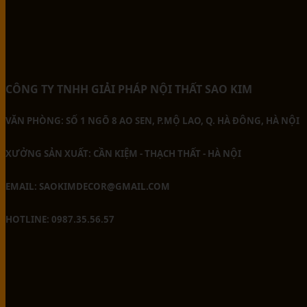
CÔNG TY TNHH GIẢI PHÁP NỘI THẤT SAO KIM
VĂN PHÒNG: SỐ 1 NGÕ 8 AO SEN, P.MỘ LAO, Q. HÀ ĐÔNG, HÀ NỘI
XƯỞNG SẢN XUẤT: CẦN KIỆM - THẠCH THẤT - HÀ NỘI
EMAIL: SAOKIMDECOR@GMAIL.COM
HOTLINE: 0987.35.56.57