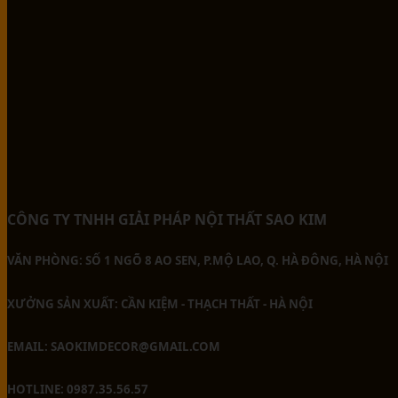
CÔNG TY TNHH GIẢI PHÁP NỘI THẤT SAO KIM
VĂN PHÒNG: SỐ 1 NGÕ 8 AO SEN, P.MỘ LAO, Q. HÀ ĐÔNG, HÀ NỘI
XƯỞNG SẢN XUẤT: CẦN KIỆM - THẠCH THẤT - HÀ NỘI
EMAIL: SAOKIMDECOR@GMAIL.COM
HOTLINE: 0987.35.56.57