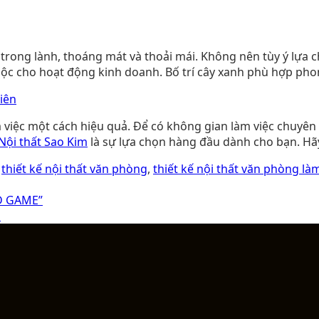
 trong lành, thoáng mát và thoải mái. Không nên tùy ý lựa 
ộc cho hoạt động kinh doanh. Bố trí cây xanh phù hợp phong
iên
m việc một cách hiệu quả. Để có không gian làm việc chuyên
Nội thất Sao Kim
là sự lựa chọn hàng đầu dành cho bạn. Hãy
d
thiết kế nội thất văn phòng
,
thiết kế nội thất văn phòng là
D GAME”
P