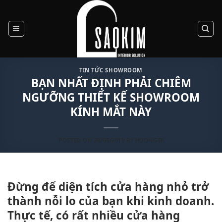
Skip
to
content
TIN TỨC SHOWROOM
BẠN NHẤT ĐỊNH PHẢI CHIÊM
NGƯỠNG THIẾT KẾ SHOWROOM
KÍNH MẮT NÀY
POSTED ON
28/05/2019
BY
HUONGSK
Đừng để diện tích cửa hàng nhỏ trở
thành nỗi lo của bạn khi kinh doanh.
Thực tế, có rất nhiều cửa hàng