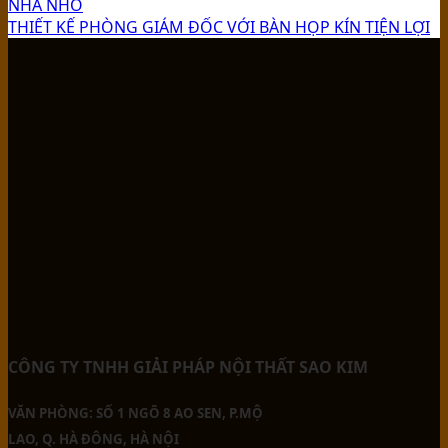
NHÀ NHỎ
THIẾT KẾ PHÒNG GIÁM ĐỐC VỚI BÀN HỌP KÍN TIỆN LỢI
CÔNG TY TNHH GIẢI PHÁP NỘI THẤT SAO KIM
VĂN PHÒNG: SỐ 1 NGÕ 8 AO SEN, P.MỘ
LAO, Q. HÀ ĐÔNG, HÀ NỘI