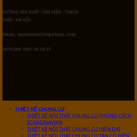
XƯỞNG SẢN XUẤT: CẦN KIỆM - THẠCH
THẤT - HÀ NỘI
EMAIL: SAOKIMDECOR@GMAIL.COM
HOTLINE: 0987.35.56.57
THIẾT KẾ CHUNG CƯ
THIẾT KẾ NỘI THẤT CHUNG CƯ PHONG CÁCH
SCANDINAVIAN
THIẾT KẾ NỘI THẤT CHUNG CƯ HIỆN ĐẠI
THIẾT KẾ NỘI THẤT CHUNG CƯ TÂN CỔ ĐIỂN