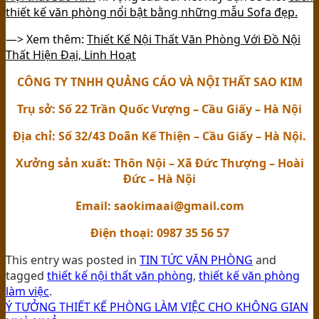
thiết kế văn phòng nổi bật bằng những mẫu Sofa đẹp.
—> Xem thêm:
Thiết Kế Nội Thất Văn Phòng Với Đồ Nội
Thất Hiện Đại, Linh Hoạt
CÔNG TY TNHH QUẢNG CÁO VÀ NỘI THẤT SAO KIM
Trụ sở: Số 22 Trần Quốc Vượng – Cầu Giấy – Hà Nội
Địa chỉ: Số 32/43 Doãn Kế Thiện – Cầu Giấy – Hà Nội.
Xưởng sản xuất: Thôn Nội – Xã Đức Thượng – Hoài
Đức – Hà Nội
Email: saokimaai@gmail.com
Điện thoại: 0987 35 56 57
This entry was posted in
TIN TỨC VĂN PHÒNG
and
tagged
thiết kế nội thất văn phòng
,
thiết kế văn phòng
làm việc
.
Ý TƯỞNG THIẾT KẾ PHÒNG LÀM VIỆC CHO KHÔNG GIAN