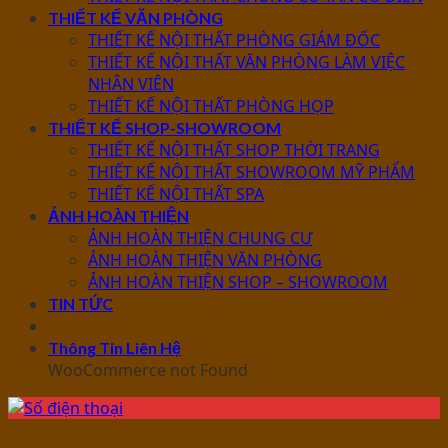
THIẾT KẾ VĂN PHÒNG
THIẾT KẾ NỘI THẤT PHÒNG GIÁM ĐỐC
THIẾT KẾ NỘI THẤT VĂN PHÒNG LÀM VIỆC
NHÂN VIÊN
THIẾT KẾ NỘI THẤT PHÒNG HỌP
THIẾT KẾ SHOP-SHOWROOM
THIẾT KẾ NỘI THẤT SHOP THỜI TRANG
THIẾT KẾ NỘI THẤT SHOWROOM MỸ PHẨM
THIẾT KẾ NỘI THẤT SPA
ẢNH HOÀN THIỆN
ẢNH HOÀN THIỆN CHUNG CƯ
ẢNH HOÀN THIỆN VĂN PHÒNG
ẢNH HOÀN THIỆN SHOP – SHOWROOM
TIN TỨC
Thông Tin Liên Hệ
WooCommerce not Found