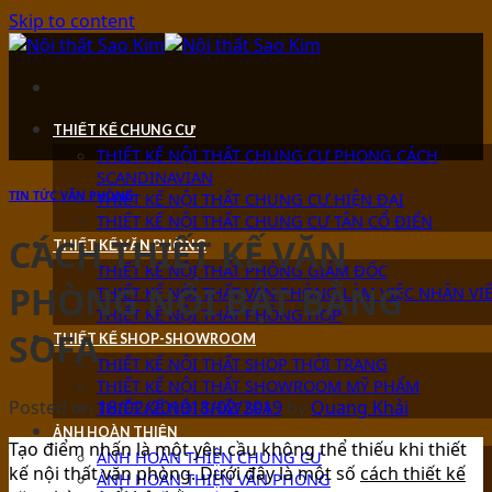
Skip to content
THIẾT KẾ CHUNG CƯ
THIẾT KẾ NỘI THẤT CHUNG CƯ PHONG CÁCH
SCANDINAVIAN
TIN TỨC VĂN PHÒNG
THIẾT KẾ NỘI THẤT CHUNG CƯ HIỆN ĐẠI
THIẾT KẾ NỘI THẤT CHUNG CƯ TÂN CỔ ĐIỂN
CÁCH THIẾT KẾ VĂN
THIẾT KẾ VĂN PHÒNG
THIẾT KẾ NỘI THẤT PHÒNG GIÁM ĐỐC
PHÒNG NỔI BẬT BẰNG
THIẾT KẾ NỘI THẤT VĂN PHÒNG LÀM VIỆC NHÂN VI
THIẾT KẾ NỘI THẤT PHÒNG HỌP
SOFA
THIẾT KẾ SHOP-SHOWROOM
THIẾT KẾ NỘI THẤT SHOP THỜI TRANG
THIẾT KẾ NỘI THẤT SHOWROOM MỸ PHẨM
Posted on
18/02/2019
18/02/2019
by
Quang Khải
THIẾT KẾ NỘI THẤT SPA
ẢNH HOÀN THIỆN
Tạo điểm nhấn là một yêu cầu không thể thiếu khi thiết
ẢNH HOÀN THIỆN CHUNG CƯ
kế nội thất văn phòng. Dưới đây là một số
cách thiết kế
ẢNH HOÀN THIỆN VĂN PHÒNG