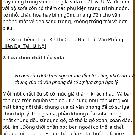
hay dùng trong văn phòng là sofa chữ L và U. Và đi kèm
với bộ sofa còn có thêm các phụ kiện trang trí như đôn,
kệ nhỏ, chậu hoa hay bình gốm…mang đến cho văn
phòng một vẻ đẹp sang trọng, không trống trải và đơn
điệu.
—> Xem thêm:
Thiết Kế Thi Công Nội Thất Văn Phòng
Hiện Đại Tại Hà Nội
2. Lựa chọn chất liệu sofa
Và bạn cần dựa trên nguồn vốn đầu tư, cũng như cân xứn
chung của cả văn phòng để có sự lựa chọn hợp lý
Mỗi một chất liệu sẽ có mức giá thành khác nhau. Và bạn
cần dựa trên nguồn vốn đầu tư, cũng như cân xứng với
mặt bằng nội thất chung của cả văn phòng để có sự lựa
chọn hợp lý. Trong sofa, phần khung của sofa thống
nhất chung đều sử dụng gỗ, có thể là gỗ xoan, xoan đào,
sồi, lim…Đồng thời phần bọc bên ngoài có thể là chất
liệu da, nỉ, nhung…Phần chân của sofa thường là inox