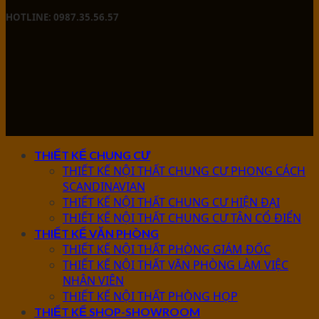
HOTLINE: 0987.35.56.57
THIẾT KẾ CHUNG CƯ
THIẾT KẾ NỘI THẤT CHUNG CƯ PHONG CÁCH
SCANDINAVIAN
THIẾT KẾ NỘI THẤT CHUNG CƯ HIỆN ĐẠI
THIẾT KẾ NỘI THẤT CHUNG CƯ TÂN CỔ ĐIỂN
THIẾT KẾ VĂN PHÒNG
THIẾT KẾ NỘI THẤT PHÒNG GIÁM ĐỐC
THIẾT KẾ NỘI THẤT VĂN PHÒNG LÀM VIỆC
NHÂN VIÊN
THIẾT KẾ NỘI THẤT PHÒNG HỌP
THIẾT KẾ SHOP-SHOWROOM