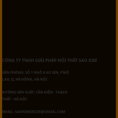
CÔNG TY TNHH GIẢI PHÁP NỘI THẤT SAO KIM
VĂN PHÒNG: SỐ 1 NGÕ 8 AO SEN, P.MỘ
LAO, Q. HÀ ĐÔNG, HÀ NỘI
XƯỞNG SẢN XUẤT: CẦN KIỆM - THẠCH
THẤT - HÀ NỘI
EMAIL: SAOKIMDECOR@GMAIL.COM