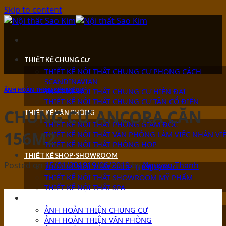
Skip to content
THIẾT KẾ CHUNG CƯ
THIẾT KẾ NỘI THẤT CHUNG CƯ PHONG CÁCH
SCANDINAVIAN
ẢNH HOÀN THIỆN CHUNG CƯ
THIẾT KẾ NỘI THẤT CHUNG CƯ HIỆN ĐẠI
THIẾT KẾ NỘI THẤT CHUNG CƯ TÂN CỔ ĐIỂN
CHUNG CƯ ANCORA CĂN
THIẾT KẾ VĂN PHÒNG
THIẾT KẾ NỘI THẤT PHÒNG GIÁM ĐỐC
156M2
THIẾT KẾ NỘI THẤT VĂN PHÒNG LÀM VIỆC NHÂN VI
THIẾT KẾ NỘI THẤT PHÒNG HỌP
THIẾT KẾ SHOP-SHOWROOM
Posted on
15/01/2019
19/06/2019
by
Nguyen Thanh
THIẾT KẾ NỘI THẤT SHOP THỜI TRANG
THIẾT KẾ NỘI THẤT SHOWROOM MỸ PHẨM
THIẾT KẾ NỘI THẤT SPA
ẢNH HOÀN THIỆN
ẢNH HOÀN THIỆN CHUNG CƯ
ẢNH HOÀN THIỆN VĂN PHÒNG