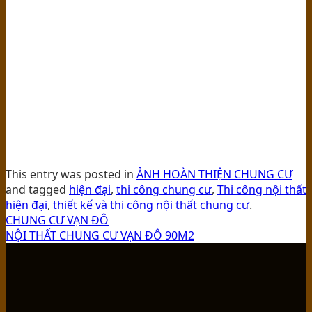
This entry was posted in
ẢNH HOÀN THIỆN CHUNG CƯ
and tagged
hiện đại
,
thi công chung cư
,
Thi công nội thất
hiện đại
,
thiết kế và thi công nội thất chung cư
.
CHUNG CƯ VẠN ĐÔ
NỘI THẤT CHUNG CƯ VẠN ĐÔ 90M2