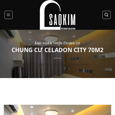
Skip
to
content
ẢNH HOÀN THIỆN CHUNG CƯ
CHUNG CƯ CELADON CITY 70M2
POSTED ON
15/01/2019
BY
NGUYEN THANH