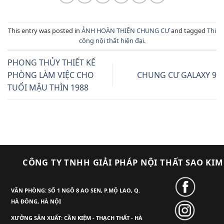
This entry was posted in
ẢNH HOÀN THIỆN CHUNG CƯ
and tagged
Thi
công nội thất hiện đại
.
PHONG THỦY THIẾT KẾ
PHÒNG LÀM VIỆC CHO
CHUNG CƯ GALAXY 9
TUỔI MẬU THÌN 1988
CÔNG TY TNHH GIẢI PHÁP NỘI THẤT SAO KIM
VĂN PHÒNG: SỐ 1 NGÕ 8 AO SEN, P.MỘ LAO, Q.
HÀ ĐÔNG, HÀ NỘI
XƯỞNG SẢN XUẤT: CẦN KIỆM - THẠCH THẤT - HÀ