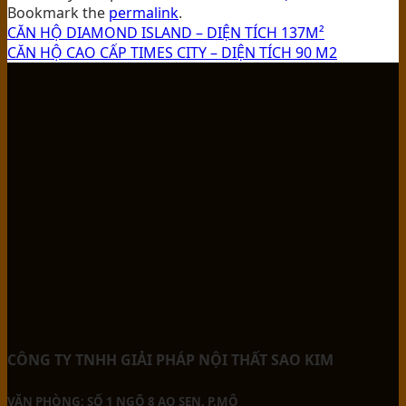
Bookmark the
permalink
.
CĂN HỘ DIAMOND ISLAND – DIỆN TÍCH 137M²
CĂN HỘ CAO CẤP TIMES CITY – DIỆN TÍCH 90 M2
CÔNG TY TNHH GIẢI PHÁP NỘI THẤT SAO KIM
VĂN PHÒNG: SỐ 1 NGÕ 8 AO SEN, P.MỘ