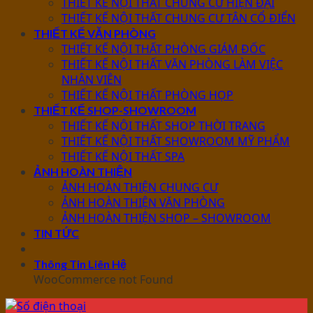
THIẾT KẾ NỘI THẤT CHUNG CƯ HIỆN ĐẠI
THIẾT KẾ NỘI THẤT CHUNG CƯ TÂN CỔ ĐIỂN
THIẾT KẾ VĂN PHÒNG
THIẾT KẾ NỘI THẤT PHÒNG GIÁM ĐỐC
THIẾT KẾ NỘI THẤT VĂN PHÒNG LÀM VIỆC
NHÂN VIÊN
THIẾT KẾ NỘI THẤT PHÒNG HỌP
THIẾT KẾ SHOP-SHOWROOM
THIẾT KẾ NỘI THẤT SHOP THỜI TRANG
THIẾT KẾ NỘI THẤT SHOWROOM MỸ PHẨM
THIẾT KẾ NỘI THẤT SPA
ẢNH HOÀN THIỆN
ẢNH HOÀN THIỆN CHUNG CƯ
ẢNH HOÀN THIỆN VĂN PHÒNG
ẢNH HOÀN THIỆN SHOP – SHOWROOM
TIN TỨC
Thông Tin Liên Hệ
WooCommerce not Found