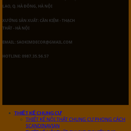
LAO, Q. HÀ ĐÔNG, HÀ NỘI
XƯỞNG SẢN XUẤT: CẦN KIỆM - THẠCH
THẤT - HÀ NỘI
EMAIL: SAOKIMDECOR@GMAIL.COM
HOTLINE: 0987.35.56.57
THIẾT KẾ CHUNG CƯ
THIẾT KẾ NỘI THẤT CHUNG CƯ PHONG CÁCH
SCANDINAVIAN