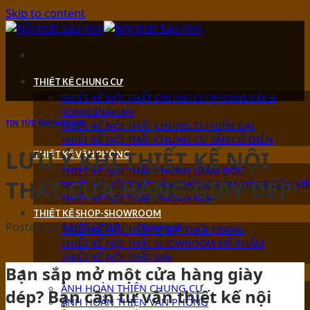
Skip to content
THIẾT KẾ CHUNG CƯ
THIẾT KẾ NỘI THẤT CHUNG CƯ PHONG CÁCH
SCANDINAVIAN
TIN TỨC SHOWROOM
THIẾT KẾ NỘI THẤT CHUNG CƯ HIỆN ĐẠI
THIẾT KẾ NỘI THẤT CHUNG CƯ TÂN CỔ ĐIỂN
LƯU Ý KHI THIẾT KẾ NỘI
THIẾT KẾ VĂN PHÒNG
THIẾT KẾ NỘI THẤT PHÒNG GIÁM ĐỐC
THẤT CỬA HÀNG GIÀY DÉP
THIẾT KẾ NỘI THẤT VĂN PHÒNG LÀM VIỆC NHÂN VI
THIẾT KẾ NỘI THẤT PHÒNG HỌP
THIẾT KẾ SHOP-SHOWROOM
Posted on
11/05/2019
by
huongsk
THIẾT KẾ NỘI THẤT SHOP THỜI TRANG
THIẾT KẾ NỘI THẤT SHOWROOM MỸ PHẨM
THIẾT KẾ NỘI THẤT SPA
Bạn sắp mở một cửa hàng giày
ẢNH HOÀN THIỆN
ẢNH HOÀN THIỆN CHUNG CƯ
dép? Bạn cần tư vấn thiết kế nội
ẢNH HOÀN THIỆN VĂN PHÒNG