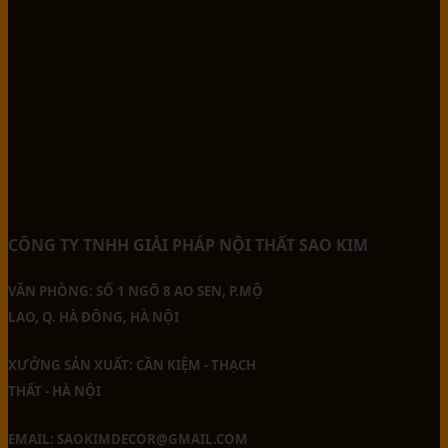
CÔNG TY TNHH GIẢI PHÁP NỘI THẤT SAO KIM
VĂN PHÒNG: SỐ 1 NGÕ 8 AO SEN, P.MỘ
LAO, Q. HÀ ĐÔNG, HÀ NỘI
XƯỞNG SẢN XUẤT: CẦN KIỆM - THẠCH
THẤT - HÀ NỘI
EMAIL: SAOKIMDECOR@GMAIL.COM