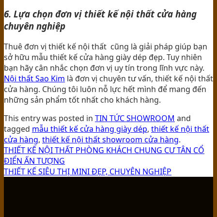
6. Lựa chọn đơn vị thiết kế nội thất cửa hàng
chuyên nghiệp
Thuê đơn vị thiết kế nội thất cũng là giải pháp giúp bạn
sở hữu mẫu thiết kế cửa hàng giày dép đẹp. Tuy nhiên
bạn hãy cân nhắc chọn đơn vị uy tín trong lĩnh vực này.
Nội thất Sao Kim
là đơn vị chuyên tư vấn, thiết kế nội thất
cửa hàng. Chúng tôi luôn nỗ lực hết mình để mang đến
những sản phẩm tốt nhất cho khách hàng.
This entry was posted in
TIN TỨC SHOWROOM
and
tagged
mẫu thiết kế cửa hàng giày dép
,
thiết kế nội thất
cửa hàng
,
thiết kế nội thất showroom cửa hàng
.
THIẾT KẾ NỘI THẤT PHÒNG KHÁCH CHUNG CƯ TÂN CỔ
ĐIỂN ẤN TƯỢNG
THIẾT KẾ SIÊU THỊ MINI ĐẸP, CHUYÊN NGHIỆP