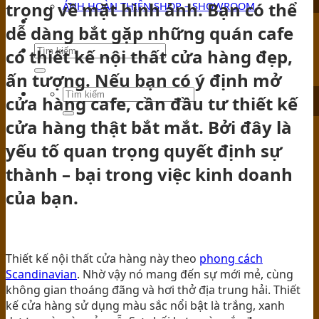
trọng về mặt hình ảnh. Bạn có thể
ẢNH HOÀN THIỆN SHOP – SHOWROOM
TIN TỨC
dễ dàng bắt gặp những quán cafe
có thiết kế nội thất cửa hàng đẹp,
ấn tượng. Nếu bạn có ý định mở
cửa hàng cafe, cần đầu tư thiết kế
cửa hàng thật bắt mắt. Bởi đây là
yếu tố quan trọng quyết định sự
thành – bại trong việc kinh doanh
của bạn.
Thiết kế nội thất cửa hàng này theo
phong cách
Scandinavian
. Nhờ vậy nó mang đến sự mới mẻ, cùng
không gian thoáng đãng và hơi thở địa trung hải. Thiết
kế cửa hàng sử dụng màu sắc nổi bật là trắng, xanh