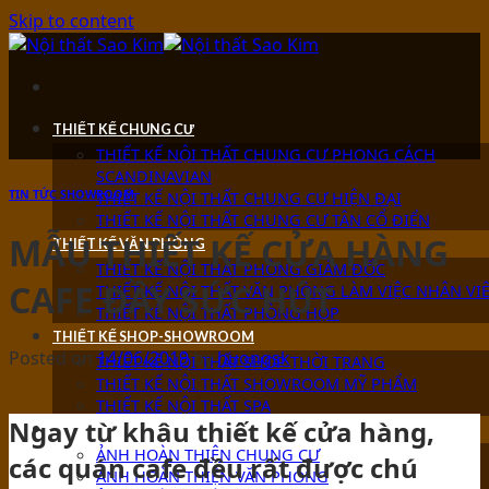
Skip to content
THIẾT KẾ CHUNG CƯ
THIẾT KẾ NỘI THẤT CHUNG CƯ PHONG CÁCH
SCANDINAVIAN
TIN TỨC SHOWROOM
THIẾT KẾ NỘI THẤT CHUNG CƯ HIỆN ĐẠI
THIẾT KẾ NỘI THẤT CHUNG CƯ TÂN CỔ ĐIỂN
MẪU THIẾT KẾ CỬA HÀNG
THIẾT KẾ VĂN PHÒNG
THIẾT KẾ NỘI THẤT PHÒNG GIÁM ĐỐC
CAFE ĐẦY SỨC HÚT
THIẾT KẾ NỘI THẤT VĂN PHÒNG LÀM VIỆC NHÂN VI
THIẾT KẾ NỘI THẤT PHÒNG HỌP
THIẾT KẾ SHOP-SHOWROOM
Posted on
14/06/2019
by
huongsk
THIẾT KẾ NỘI THẤT SHOP THỜI TRANG
THIẾT KẾ NỘI THẤT SHOWROOM MỸ PHẨM
THIẾT KẾ NỘI THẤT SPA
Ngay từ khâu thiết kế cửa hàng,
ẢNH HOÀN THIỆN
ẢNH HOÀN THIỆN CHUNG CƯ
các quán cafe đều rất được chú
ẢNH HOÀN THIỆN VĂN PHÒNG