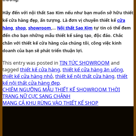
Hãy đến với nội thất Sao Kim nếu như bạn muốn sở hữu thiết
kế cửa hàng đẹp, ấn tượng. Là đơn vị chuyên thiết kế
cửa
hàng
,
shop
,
showroom
,…
Nội thất Sao Kịm
tự tin có thể đem
đến cho bạn những mẫu thiết kế sáng tạo, độc đáo. Chắc
chắn với thiết kế cửa hàng của chúng tôi, công việc kinh
doanh của bạn sẽ phát triển thuận lợi.
This entry was posted in
TIN TỨC SHOWROOM
and
tagged
thiết kế cửa hàng
,
thiết kế cửa hàng ăn uống
,
thiết kế cửa hàng nhỏ
,
thiết kế nội thất cửa hàng
,
thiết
kế nội thất cửa hàng đẹp
.
CHIÊM NGƯỠNG MẪU THIẾT KẾ SHOWROOM THỜI
TRANG NỮ CỰC SANG CHẢNH
MANG CẢ KHU RỪNG VÀO THIẾT KẾ SHOP