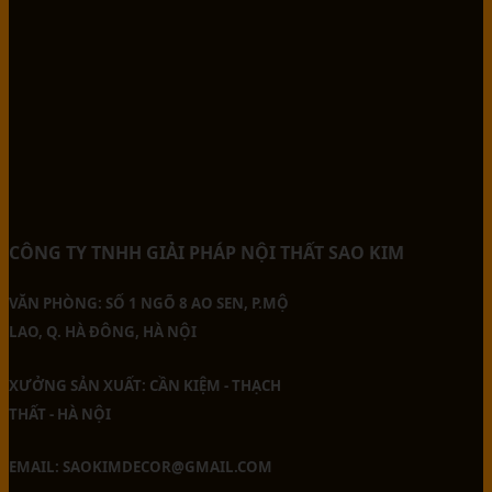
CÔNG TY TNHH GIẢI PHÁP NỘI THẤT SAO KIM
VĂN PHÒNG: SỐ 1 NGÕ 8 AO SEN, P.MỘ
LAO, Q. HÀ ĐÔNG, HÀ NỘI
XƯỞNG SẢN XUẤT: CẦN KIỆM - THẠCH
THẤT - HÀ NỘI
EMAIL: SAOKIMDECOR@GMAIL.COM