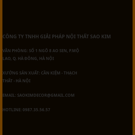
CÔNG TY TNHH GIẢI PHÁP NỘI THẤT SAO KIM
VĂN PHÒNG: SỐ 1 NGÕ 8 AO SEN, P.MỘ
LAO, Q. HÀ ĐÔNG, HÀ NỘI
XƯỞNG SẢN XUẤT: CẦN KIỆM - THẠCH
THẤT - HÀ NỘI
EMAIL: SAOKIMDECOR@GMAIL.COM
HOTLINE: 0987.35.56.57