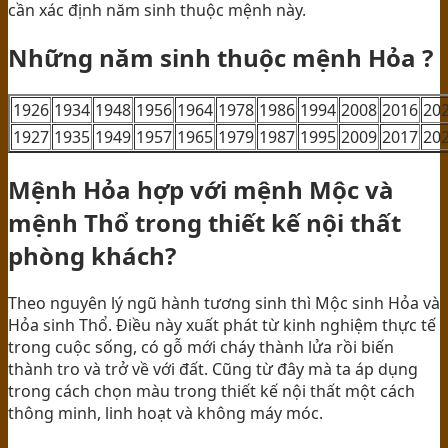
cần xác định năm sinh thuộc mệnh này.
Những năm sinh thuộc mệnh Hỏa ?
1926
1934
1948
1956
1964
1978
1986
1994
2008
2016
20
1927
1935
1949
1957
1965
1979
1987
1995
2009
2017
20
Mệnh Hỏa hợp với mệnh Mộc và
mệnh Thổ trong thiết kế nội thất
phòng khách?
Theo nguyên lý ngũ hành tương sinh thì Mộc sinh Hỏa và
Hỏa sinh Thổ. Điều này xuất phát từ kinh nghiệm thực tế
trong cuộc sống, có gỗ mới cháy thành lửa rồi biến
thành tro và trở về với đất. Cũng từ đây mà ta áp dụng
trong cách chọn màu trong thiết kế nội thất một cách
thông minh, linh hoạt và không máy móc.