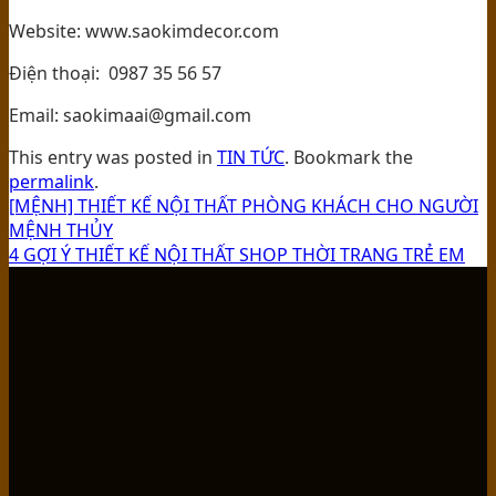
Website: www.saokimdecor.com
Điện thoại: 0987 35 56 57
Email: saokimaai@gmail.com
This entry was posted in
TIN TỨC
. Bookmark the
permalink
.
[MỆNH] THIẾT KẾ NỘI THẤT PHÒNG KHÁCH CHO NGƯỜI
MỆNH THỦY
4 GỢI Ý THIẾT KẾ NỘI THẤT SHOP THỜI TRANG TRẺ EM