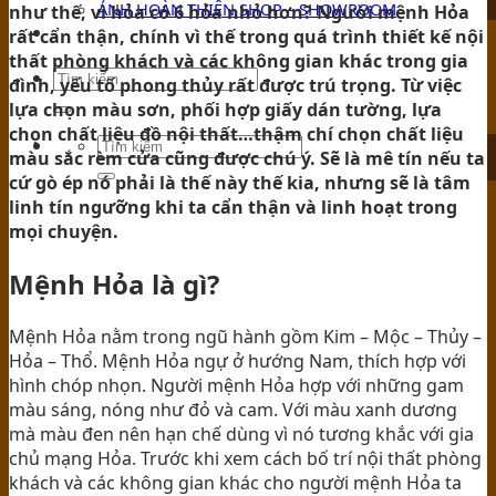
ẢNH HOÀN THIỆN SHOP – SHOWROOM
như thế, vì hỏa có 6 hỏa nhỏ hơn? Người mệnh Hỏa
rất cẩn thận, chính vì thế trong quá trình thiết kế nội
TIN TỨC
thất phòng khách và các không gian khác trong gia
đình, yếu tố phong thủy rất được trú trọng. Từ việc
lựa chọn màu sơn, phối hợp giấy dán tường, lựa
chọn chất liệu đồ nội thất…thậm chí chọn chất liệu
màu sắc rèm cửa cũng được chú ý. Sẽ là mê tín nếu ta
cứ gò ép nó phải là thế này thế kia, nhưng sẽ là tâm
linh tín ngưỡng khi ta cẩn thận và linh hoạt trong
mọi chuyện.
Mệnh Hỏa là gì?
Mệnh Hỏa nằm trong ngũ hành gồm Kim – Mộc – Thủy –
Hỏa – Thổ. Mệnh Hỏa ngự ở hướng Nam, thích hợp với
hình chóp nhọn. Người mệnh Hỏa hợp với những gam
màu sáng, nóng như đỏ và cam. Với màu xanh dương
mà màu đen nên hạn chế dùng vì nó tương khắc với gia
chủ mạng Hỏa. Trước khi xem cách bố trí nội thất phòng
khách và các không gian khác cho người mệnh Hỏa ta