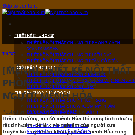
Skip to content
THIẾT KẾ CHUNG CƯ
THIẾT KẾ NỘI THẤT CHUNG CƯ PHONG CÁCH
SCANDINAVIAN
TIN TỨC
THIẾT KẾ NỘI THẤT CHUNG CƯ HIỆN ĐẠI
THIẾT KẾ NỘI THẤT CHUNG CƯ TÂN CỔ ĐIỂN
[MỆNH] THIẾT KẾ NỘI THẤT
THIẾT KẾ VĂN PHÒNG
THIẾT KẾ NỘI THẤT PHÒNG GIÁM ĐỐC
PHÒNG KHÁCH CHO
THIẾT KẾ NỘI THẤT VĂN PHÒNG LÀM VIỆC NHÂN VI
THIẾT KẾ NỘI THẤT PHÒNG HỌP
NGƯỜI MỆNH HỎA
THIẾT KẾ SHOP-SHOWROOM
THIẾT KẾ NỘI THẤT SHOP THỜI TRANG
THIẾT KẾ NỘI THẤT SHOWROOM MỸ PHẨM
Posted on
06/06/2018
20/07/2019
by
admin
THIẾT KẾ NỘI THẤT SPA
Thông thường, người mệnh Hỏa thì nóng tính nhưng
ẢNH HOÀN THIỆN
rất tình cảm, đó là kinh nghiệm của người xưa
ẢNH HOÀN THIỆN CHUNG CƯ
ẢNH HOÀN THIỆN VĂN PHÒNG
truyền lại. Tuy nhiên không phải ai mệnh Hỏa cũng