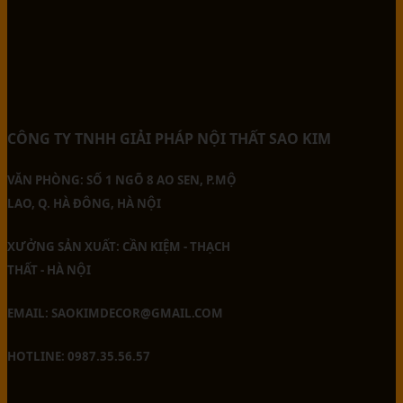
CÔNG TY TNHH GIẢI PHÁP NỘI THẤT SAO KIM
VĂN PHÒNG: SỐ 1 NGÕ 8 AO SEN, P.MỘ
LAO, Q. HÀ ĐÔNG, HÀ NỘI
XƯỞNG SẢN XUẤT: CẦN KIỆM - THẠCH
THẤT - HÀ NỘI
EMAIL: SAOKIMDECOR@GMAIL.COM
HOTLINE: 0987.35.56.57