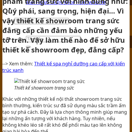
phẩm trang sức với hình dung như:
ẢNH HOÀN THIỆN SHOP – SHOWROOM
Quý phái, sang trọng, hiện đại… Vì
TIN TỨC
vậy thiết kế showroom trang sức
đẳng cấp cần đảm bảo những yếu
tố trên. Vậy làm thế nào để sở hữu
thiết kế showroom đẹp, đẳng cấp?
--> Xem thêm:
Thiết kế spa nghỉ dưỡng cao cấp với kiến
trúc xanh
Thiết kế showroom trang sức
Khác với những thiết kế nội thất showroom trang sức
bình thường, kiến trúc sư đã sử dụng màu sắc trầm ấm
tạo sự phá cách. Đây là lựa chọn thông minh giúp mang
lại những ấn tượng với khách hàng. Tuy nhiên, nếu
không khéo léo sẽ rất khó để phối màu tạo lên không
gian hài hòa đến thế.