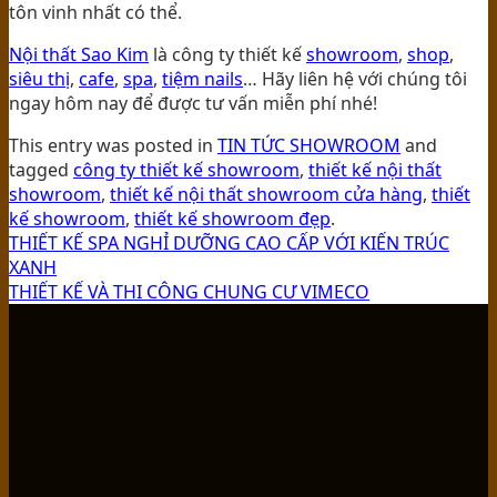
tôn vinh nhất có thể.
Nội thất Sao Kim
là công ty thiết kế
showroom
,
shop
,
siêu thị
,
cafe
,
spa
,
tiệm nails
… Hãy liên hệ với chúng tôi
ngay hôm nay để được tư vấn miễn phí nhé!
This entry was posted in
TIN TỨC SHOWROOM
and
tagged
công ty thiết kế showroom
,
thiết kế nội thất
showroom
,
thiết kế nội thất showroom cửa hàng
,
thiết
kế showroom
,
thiết kế showroom đẹp
.
THIẾT KẾ SPA NGHỈ DƯỠNG CAO CẤP VỚI KIẾN TRÚC
XANH
THIẾT KẾ VÀ THI CÔNG CHUNG CƯ VIMECO