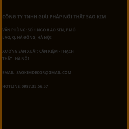
CÔNG TY TNHH GIẢI PHÁP NỘI THẤT SAO KIM
VĂN PHÒNG: SỐ 1 NGÕ 8 AO SEN, P.MỘ
LAO, Q. HÀ ĐÔNG, HÀ NỘI
XƯỞNG SẢN XUẤT: CẦN KIỆM - THẠCH
THẤT - HÀ NỘI
EMAIL: SAOKIMDECOR@GMAIL.COM
HOTLINE: 0987.35.56.57