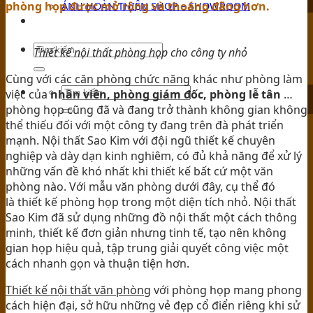
ẢNH HOÀN THIỆN SHOP – SHOWROOM
phòng họp được mở rộng và thoáng đãng hơn.
TIN TỨC
Thiết kế nội thất phòng họp cho công ty nhỏ
Cùng với các căn phòng chức năng khác như phòng làm
việc của
nhân viên, phòng giám đốc, phòng lễ tân
…
phòng họp cũng đã và đang trở thành không gian không
thể thiếu đối với một công ty đang trên đà phát triển
mạnh. Nội thất Sao Kim với đội ngũ thiết kế chuyên
nghiệp và dày dạn kinh nghiêm, có đủ khả năng để xử lý
những vấn đề khó nhất khi thiết kế bất cứ một văn
phòng nào. Với mẫu văn phòng dưới đây, cụ thể đó
là thiết kế phòng họp trong một diện tích nhỏ. Nội thất
Sao Kim đã sử dụng những đồ nội thất một cách thông
minh, thiết kế đơn giản nhưng tinh tế, tạo nên không
gian họp hiệu quả, tập trung giải quyết công việc một
cách nhanh gọn và thuận tiện hơn.
Thiết kế nội thất văn phòng
với phòng họp mang phong
cách hiện đại, sở hữu những vẻ đẹp cổ điển riêng khi sử