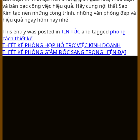
và bàn bạc công việc hiệu quả. Hãy cùng nội thất Sao
Kim tạo nên những công trình, những văn phòng đẹp và
hiệu quả ngay hôm nay nhé !
This entry was posted in
TIN TỨC
and tagged
phong
cách thiết kế
.
THIẾT KẾ PHÒNG HỌP HỖ TRỢ VIỆC KINH DOANH
THIẾT KẾ PHÒNG GIÁM ĐỐC SANG TRỌNG HIỆN ĐẠI