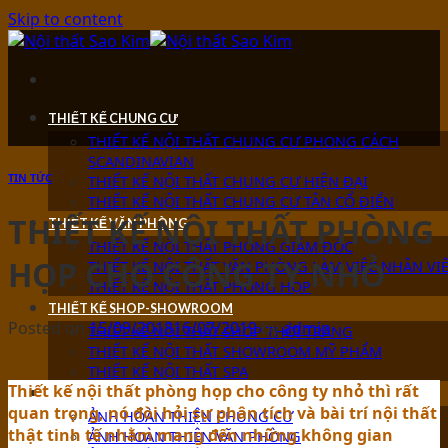
Skip to content
THIẾT KẾ CHUNG CƯ
THIẾT KẾ NỘI THẤT CHUNG CƯ PHONG CÁCH
SCANDINAVIAN
TIN TỨC
THIẾT KẾ NỘI THẤT CHUNG CƯ HIỆN ĐẠI
THIẾT KẾ NỘI THẤT CHUNG CƯ TÂN CỔ ĐIỂN
THIẾT KẾ NỘI THẤT PHÒNG
THIẾT KẾ VĂN PHÒNG
THIẾT KẾ NỘI THẤT PHÒNG GIÁM ĐỐC
HỌP CHO CÔNG TY NHỎ
THIẾT KẾ NỘI THẤT VĂN PHÒNG LÀM VIỆC NHÂN VI
THIẾT KẾ NỘI THẤT PHÒNG HỌP
THIẾT KẾ SHOP-SHOWROOM
Posted on
15/09/2018
16/07/2019
by
admin
THIẾT KẾ NỘI THẤT SHOP THỜI TRANG
THIẾT KẾ NỘI THẤT SHOWROOM MỸ PHẨM
THIẾT KẾ NỘI THẤT SPA
Thiết kế nội thất phòng họp cho công ty nhỏ thì rất
ẢNH HOÀN THIỆN
quan trọng, nó đòi hỏi sự phân tích và bài trí nội thất
ẢNH HOÀN THIỆN CHUNG CƯ
thật tinh tế nhằm mang đến những không gian
ẢNH HOÀN THIỆN VĂN PHÒNG