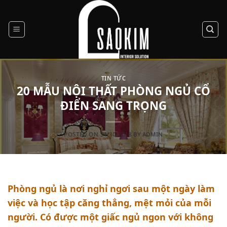
Skip
to
content
TIN TỨC
20 MẪU NỘI THẤT PHÒNG NGỦ CỔ
ĐIỂN SANG TRỌNG
POSTED ON
31/10/2018
BY
ADMIN
Phòng ngủ là nơi nghỉ ngơi sau một ngày làm
việc và học tập căng thẳng, mệt mỏi của mỗi
người. Có được một giấc ngủ ngon với không