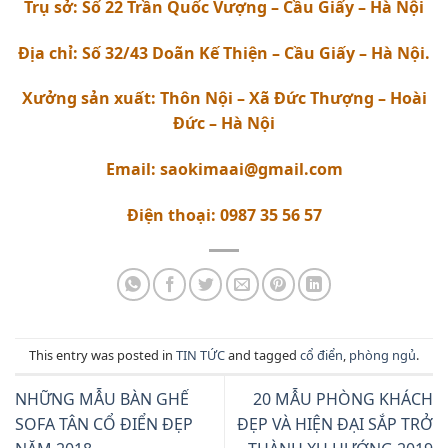
Trụ sở: Số 22 Trần Quốc Vượng – Cầu Giấy – Hà Nội
Địa chỉ: Số 32/43 Doãn Kế Thiện – Cầu Giấy – Hà Nội.
Xưởng sản xuất: Thôn Nội – Xã Đức Thượng – Hoài
Đức – Hà Nội
Email: saokimaai@gmail.com
Điện thoại: 0987 35 56 57
This entry was posted in
TIN TỨC
and tagged
cổ điển
,
phòng ngủ
.
NHỮNG MẪU BÀN GHẾ
20 MẪU PHÒNG KHÁCH
SOFA TÂN CỔ ĐIỂN ĐẸP
ĐẸP VÀ HIỆN ĐẠI SẮP TRỞ