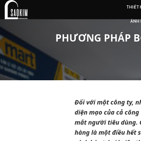
Skip
THIẾT
to
content
ẢNH 
PHƯƠNG PHÁP BỐ
Đối với một công ty, n
diện mạo của cả công 
mắt người tiêu dùng. C
hàng là một điều hết s