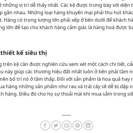
 những vị trí dễ thấy nhất. Các kệ được trưng bày với diện
ếp gần nhau. Những loại hàng khuyến mại phải thu hút kh
. Hàng có trọng lượng lớn phải xếp ở bên dưới để khách hàng
ng lớn để tạo cho khách hàng cảm giác là hàng hoá được bá
 thiết kế siêu thị
 trên kệ cần được nghiên cứu xem xét một cách chi tiết, cẩn 
ều này giúp các thương hiệu đắt nhất luôn ở bên phải tầm 
nên bố trí nó ở tầm thấp. Đối với sản phẩm là hoa quả hay ra
mua hàng những sản phẩm như rau và trái cây sẽ dễ bị dập nát 
ch hàng. Điều đó cho họ sự thoải mái khi mua sắm trong siê