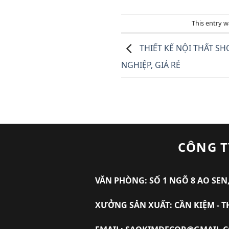
This entry 
THIẾT KẾ NỘI THẤT 
NGHIỆP, GIÁ RẺ
CÔNG T
VĂN PHÒNG: SỐ 1 NGÕ 8 AO SEN,
XƯỞNG SẢN XUẤT: CẦN KIỆM - T