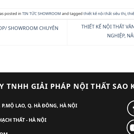
was posted in
TIN TỨC SHOWROOM
and tagged
thiết kế nội thất siêu thị
,
thiế
THIẾT KẾ NỘI THẤT VĂ
SHOP/ SHOWROOM CHUYÊN
NGHIỆP, N
Y TNHH GIẢI PHÁP NỘI THẤT SAO 
 P.MỘ LAO, Q. HÀ ĐÔNG, HÀ NỘI
HẠCH THẤT - HÀ NỘI