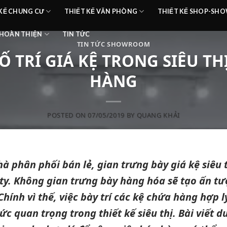
 KẾ CHUNG CƯ
THIẾT KẾ VĂN PHÒNG
THIẾT KẾ SHOP-S
HOÀN THIỆN
TIN TỨC
TIN TỨC SHOWROOM
 TRÍ GIÁ KỆ TRONG SIÊU TH
HÀNG
POSTED ON
07/05/2019
BY
QUANG KHẢI
hà phân phối bán lẻ, gian trưng bày giá kệ siêu 
ty. Không gian trưng bày hàng hóa sẽ tạo ấn t
hính vì thế, việc bày trí các kệ chứa hàng hợp 
ức quan trọng trong thiết kế siêu thị. Bài viết 