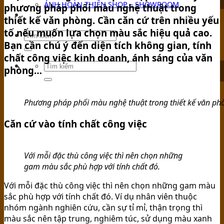
ẢNH HOÀN THIỆN SHOP – SHOWROOM
phương pháp phối màu nghệ thuật trong
TIN TỨC
thiết kế văn phòng. Cần căn cứ trên nhiều yếu
tố nếu muốn lựa chọn màu sắc hiệu quả cao.
Bạn cần chú ý đến diện tích không gian, tính
chất công việc kinh doanh, ánh sáng của văn
phòng…
Phương pháp phối màu nghệ thuật trong thiết kế văn ph
Căn cứ vào tính chất công việc
Với mỗi đặc thù công việc thì nên chọn những
gam màu sắc phù hợp với tính chất đó.
Với mỗi đặc thù công việc thì nên chọn những gam màu
sắc phù hợp với tính chất đó. Ví dụ nhân viên thuộc
nhóm ngành nghiên cứu, cần sự tỉ mỉ, thận trọng thì
màu sắc nên tập trung, nghiêm túc, sử dụng màu xanh