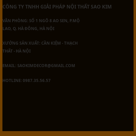
CÔNG TY TNHH GIẢI PHÁP NỘI THẤT SAO KIM
VĂN PHÒNG: SỐ 1 NGÕ 8 AO SEN, P.MỘ
LAO, Q. HÀ ĐÔNG, HÀ NỘI
XƯỞNG SẢN XUẤT: CẦN KIỆM - THẠCH
THẤT - HÀ NỘI
EMAIL: SAOKIMDECOR@GMAIL.COM
HOTLINE: 0987.35.56.57