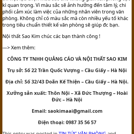
kì quan trọng. Vì màu sắc sẽ ảnh hưởng đến tâm lý, chi
phối cảm xúc làm việc của những nhân viên trong văn
phòng. Không chỉ có màu sắc mà còn nhiều yếu tố khác
trong tiêu chuẩn thiết kế văn phòng sẽ giúp đc bạn.
Nội thất Sao Kim chúc các bạn thành công !
—> Xem thêm:
CÔNG TY TNHH QUẢNG CÁO VÀ NỘI THẤT SAO KIM
Trụ sở: Số 22 Trần Quốc Vượng – Cầu Giấy – Hà Nội
Địa chỉ: Số 32/43 Doãn Kế Thiện – Cầu Giấy – Hà Nội.
Xưởng sản xuất: Thôn Nội – Xã Đức Thượng – Hoài
Đức – Hà Nội
Email: saokimaai@gmail.com
Điện thoại: 0987 35 56 57
This entry was posted in
TIN TỨC VĂN PHÒNG
and