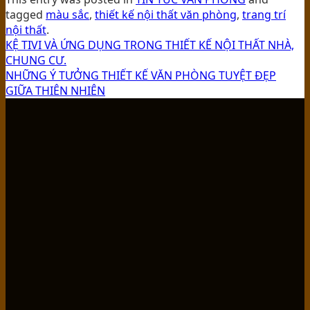
tagged
màu sắc
,
thiết kế nội thất văn phòng
,
trang trí
nội thất
.
KỆ TIVI VÀ ỨNG DỤNG TRONG THIẾT KẾ NỘI THẤT NHÀ,
CHUNG CƯ.
NHỮNG Ý TƯỞNG THIẾT KẾ VĂN PHÒNG TUYỆT ĐẸP
GIỮA THIÊN NHIÊN