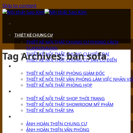
Skip to content
THIẾT KẾ CHUNG CƯ
THIẾT KẾ NỘI THẤT CHUNG CƯ PHONG CÁCH
SCANDINAVIAN
Tag Archives:
bàn sofa
THIẾT KẾ NỘI THẤT CHUNG CƯ HIỆN ĐẠI
THIẾT KẾ NỘI THẤT CHUNG CƯ TÂN CỔ ĐIỂN
THIẾT KẾ VĂN PHÒNG
THIẾT KẾ NỘI THẤT PHÒNG GIÁM ĐỐC
THIẾT KẾ NỘI THẤT VĂN PHÒNG LÀM VIỆC NHÂN VI
THIẾT KẾ NỘI THẤT PHÒNG HỌP
THIẾT KẾ SHOP-SHOWROOM
THIẾT KẾ NỘI THẤT SHOP THỜI TRANG
THIẾT KẾ NỘI THẤT SHOWROOM MỸ PHẨM
THIẾT KẾ NỘI THẤT SPA
ẢNH HOÀN THIỆN
ẢNH HOÀN THIỆN CHUNG CƯ
ẢNH HOÀN THIỆN VĂN PHÒNG