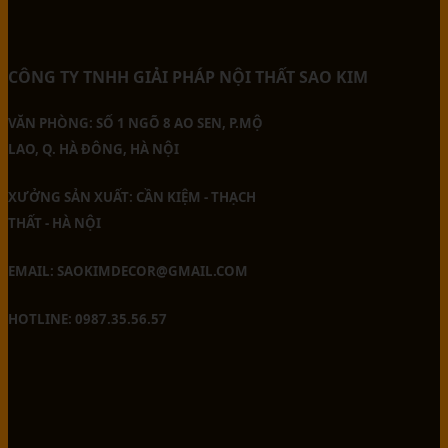
CÔNG TY TNHH GIẢI PHÁP NỘI THẤT SAO KIM
VĂN PHÒNG: SỐ 1 NGÕ 8 AO SEN, P.MỘ
LAO, Q. HÀ ĐÔNG, HÀ NỘI
XƯỞNG SẢN XUẤT: CẦN KIỆM - THẠCH
THẤT - HÀ NỘI
EMAIL: SAOKIMDECOR@GMAIL.COM
HOTLINE: 0987.35.56.57