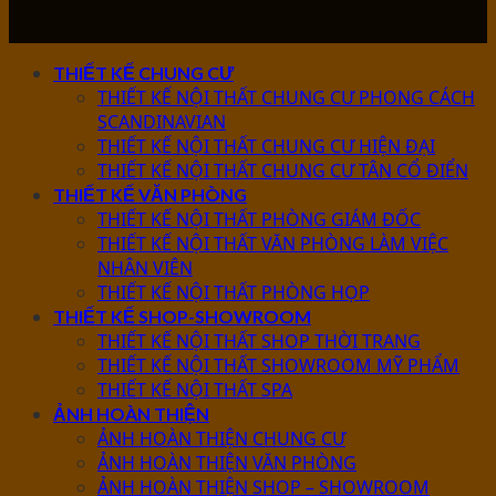
THIẾT KẾ CHUNG CƯ
THIẾT KẾ NỘI THẤT CHUNG CƯ PHONG CÁCH
SCANDINAVIAN
THIẾT KẾ NỘI THẤT CHUNG CƯ HIỆN ĐẠI
THIẾT KẾ NỘI THẤT CHUNG CƯ TÂN CỔ ĐIỂN
THIẾT KẾ VĂN PHÒNG
THIẾT KẾ NỘI THẤT PHÒNG GIÁM ĐỐC
THIẾT KẾ NỘI THẤT VĂN PHÒNG LÀM VIỆC
NHÂN VIÊN
THIẾT KẾ NỘI THẤT PHÒNG HỌP
THIẾT KẾ SHOP-SHOWROOM
THIẾT KẾ NỘI THẤT SHOP THỜI TRANG
THIẾT KẾ NỘI THẤT SHOWROOM MỸ PHẨM
THIẾT KẾ NỘI THẤT SPA
ẢNH HOÀN THIỆN
ẢNH HOÀN THIỆN CHUNG CƯ
ẢNH HOÀN THIỆN VĂN PHÒNG
ẢNH HOÀN THIỆN SHOP – SHOWROOM