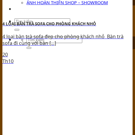
ẢNH HOÀN THIỆN SHOP – SHOWROOM
TIN TỨC
4 LOẠI BÀN TRÀ SOFA CHO PHÒNG KHÁCH NHỎ
4 loại bàn trà sofa đẹp cho phòng khách nhỏ Bàn trà
sofa đi cùng với bàn [...]
20
Th10