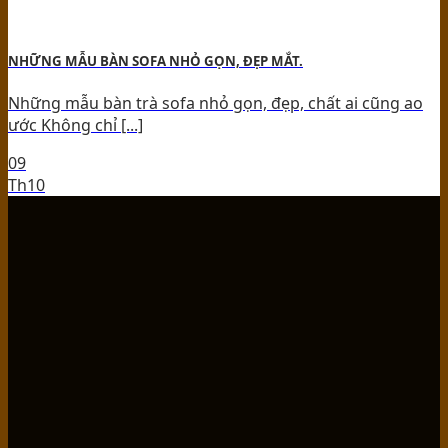
NHỮNG MẪU BÀN SOFA NHỎ GỌN, ĐẸP MẮT.
Những mẫu bàn trà sofa nhỏ gọn, đẹp, chất ai cũng ao
ước Không chỉ [...]
09
Th10