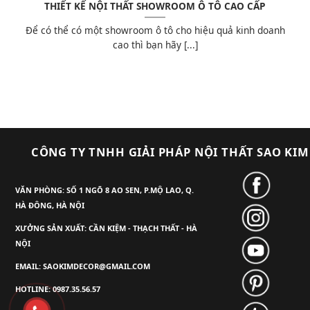
THIẾT KẾ NỘI THẤT SHOWROOM Ô TÔ CAO CẤP
Để có thể có một showroom ô tô cho hiệu quả kinh doanh
cao thì bạn hãy [...]
CÔNG TY TNHH GIẢI PHÁP NỘI THẤT SAO KIM
VĂN PHÒNG: SỐ 1 NGÕ 8 AO SEN, P.MỘ LAO, Q.
HÀ ĐÔNG, HÀ NỘI
XƯỞNG SẢN XUẤT: CẦN KIỆM - THẠCH THẤT - HÀ
NỘI
EMAIL: SAOKIMDECOR@GMAIL.COM
HOTLINE: 0987.35.56.57