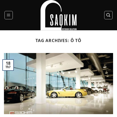
Skip
to
content
TAG ARCHIVES:
Ô TÔ
18
Th7