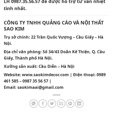
LH 0987.35.56.57 để được hỗ trợ tư vấn nhiệt
tình nhất.
CÔNG TY TNHH QUẢNG CÁO VÀ NỘI THẤT
SAO KIM
Trụ sở chính: 22 Trần Quốc Vượng – Cầu Giấy – Hà
Nội.
Địa chỉ văn phòng:
Số 34/43 Doãn Kế Thiện, Q. Cầu
Giấy, Thành phố Hà Nội.
Xưởng sản xuất: Cầu Diễn – Hà Nội
Website:
www.saokimdecor.com
| Điện thoại:
0989
461 585 – 0987 35 56 57 |
Email:
saokimaai@gmail.com