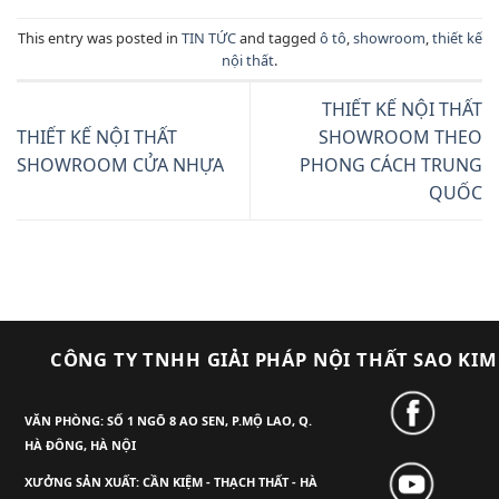
This entry was posted in
TIN TỨC
and tagged
ô tô
,
showroom
,
thiết kế
nội thất
.
THIẾT KẾ NỘI THẤT
THIẾT KẾ NỘI THẤT
SHOWROOM THEO
SHOWROOM CỬA NHỰA
PHONG CÁCH TRUNG
QUỐC
CÔNG TY TNHH GIẢI PHÁP NỘI THẤT SAO KIM
VĂN PHÒNG: SỐ 1 NGÕ 8 AO SEN, P.MỘ LAO, Q.
HÀ ĐÔNG, HÀ NỘI
XƯỞNG SẢN XUẤT: CẦN KIỆM - THẠCH THẤT - HÀ