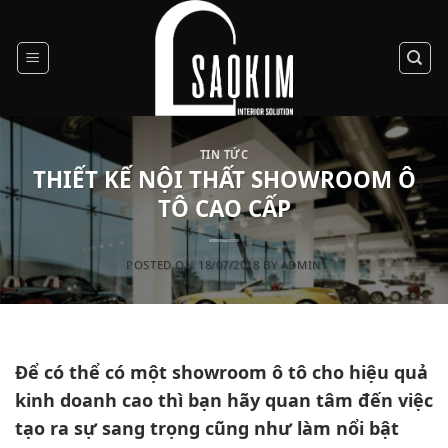
Skip
to
content
TIN TỨC
THIẾT KẾ NỘI THẤT SHOWROOM Ô
TÔ CAO CẤP
POSTED ON
18/07/2018
BY
ADMIN
Để có thể có một showroom ô tô cho hiệu quả
kinh doanh cao thì bạn hãy quan tâm đến việc
tạo ra sự sang trọng cũng như làm nổi bật