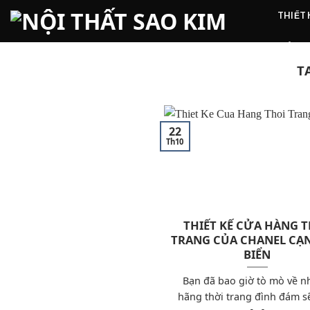
Skip
THIẾT
to
content
ẢNH 
T
22
Th10
THIẾT KẾ CỬA HÀNG 
TRANG CỦA CHANEL CẠN
BIỂN
Bạn đã bao giờ tò mò về 
hãng thời trang đình đám sẽ