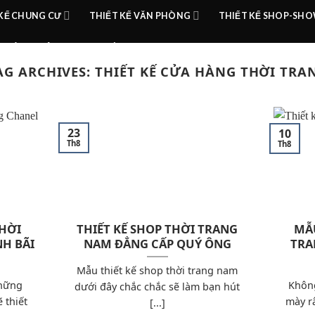
 KẾ CHUNG CƯ
THIẾT KẾ VĂN PHÒNG
THIẾT KẾ SHOP-S
HOÀN THIỆN
TIN TỨC
AG ARCHIVES:
THIẾT KẾ CỬA HÀNG THỜI TRA
23
10
Th8
Th8
THỜI
THIẾT KẾ SHOP THỜI TRANG
MẪU
H BÃI
NAM ĐẲNG CẤP QUÝ ÔNG
TRA
Mẫu thiết kế shop thời trang nam
những
Không
dưới đây chắc chắc sẽ làm bạn hút
 thiết
mày r
[...]