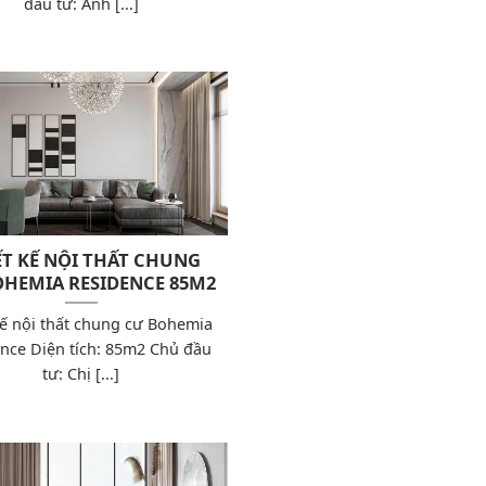
đầu tư: Anh [...]
ẾT KẾ NỘI THẤT CHUNG
OHEMIA RESIDENCE 85M2
kế nội thất chung cư Bohemia
nce Diện tích: 85m2 Chủ đầu
tư: Chị [...]