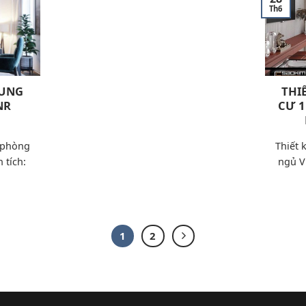
Th6
HUNG
THI
NR
CƯ 
3 phòng
Thiết 
 tích:
ngủ V
1
2