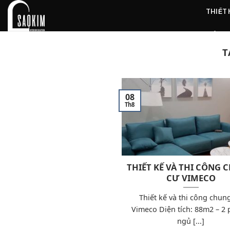
Skip
THIẾT
to
content
ẢNH 
T
08
Th8
THIẾT KẾ VÀ THI CÔNG
CƯ VIMECO
Thiết kế và thi công chun
Vimeco Diện tích: 88m2 – 2
ngủ [...]