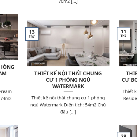
70m2 [...]
11
13
Th7
Th7
PHÒNG
EAM
THIẾT KẾ NỘI THẤT CHUNG
THI
CƯ 1 PHÒNG NGỦ
CƯ B
WATERMARK
 Dream
Thiết 
Thiết kế nội thất chung cư 1 phòng
0,74m2
Reside
ngủ Watermark Diện tích: 54m2 Chủ
đầu [...]
28