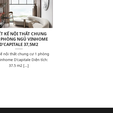
ẾT KẾ NỘI THẤT CHUNG
1 PHÒNG NGỦ VINHOME
D’CAPITALE 37,5M2
kế nội thất chung cư 1 phòng
inhome D’capitale Diện tích:
37.5 m2 [...]