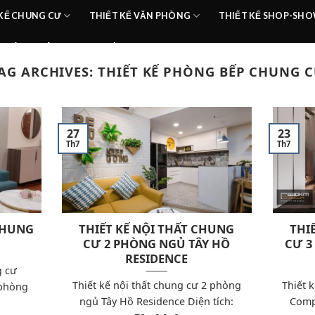
 KẾ CHUNG CƯ
THIẾT KẾ VĂN PHÒNG
THIẾT KẾ SHOP-S
HOÀN THIỆN
TIN TỨC
AG ARCHIVES:
THIẾT KẾ PHÒNG BẾP CHUNG 
27
23
Th7
Th7
 CHUNG
THIẾT KẾ NỘI THẤT CHUNG
THI
CƯ 2 PHÒNG NGỦ TÂY HỒ
CƯ 3
RESIDENCE
g cư
Thiết kế nội thất chung cư 2 phòng
Thiết 
 phòng
ngủ Tây Hồ Residence Diện tích:
Comp