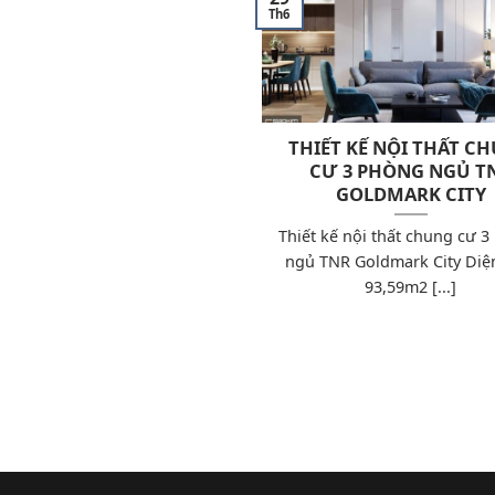
Th6
THIẾT KẾ NỘI THẤT C
CƯ 3 PHÒNG NGỦ T
GOLDMARK CITY
Thiết kế nội thất chung cư 
ngủ TNR Goldmark City Diện
93,59m2 [...]