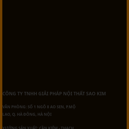
CÔNG TY TNHH GIẢI PHÁP NỘI THẤT SAO KIM
VĂN PHÒNG: SỐ 1 NGÕ 8 AO SEN, P.MỘ
LAO, Q. HÀ ĐÔNG, HÀ NỘI
XƯỞNG SẢN XUẤT: CẦN KIỆM - THẠCH