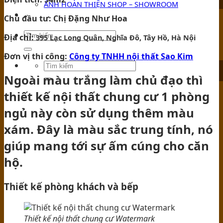
ẢNH HOÀN THIỆN SHOP – SHOWROOM
TIN TỨC
Chủ đầu tư: Chị Đặng Như Hoa
Địa chỉ:
395 Lạc Long Quân, Nghĩa Đô, Tây Hồ, Hà Nội
Đơn vị thi công:
Công ty TNHH nội thất Sao Kim
Ngoài màu trắng làm chủ đạo thì
thiết kế nội thất chung cư 1 phòng
ngủ này còn sử dụng thêm màu
xám. Đây là màu sắc trung tính, nó
giúp mang tới sự ấm cúng cho căn
hộ.
Thiết kế phòng khách và bếp
Thiết kế nội thất chung cư Watermark