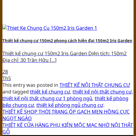
Thiết kế chung cư 150m2 phong cách hiện đại 150m2 Iris Garden
Thiết kế chung cư 150m2 Iris Garden Diện tích: 150m2
Địa chỉ: 30 Trần Hữu [...]
28
Th5
This entry was posted in
THIẾT KẾ NỘI THẤT CHUNG CƯ
and tagged
thiết kế chung cư
,
thiết kế nội thất chung cư
,
thiết kế nội thất chung cư 1 phòng ngủ
,
thiết kế phòng
bếp chung cư
,
thiết kế phòng ngủ chung cư
.
THIẾT KẾ SHOP THỜI TRANG ỐP GẠCH MEN HỒNG CỰC
NGỌT NGÀO
THIẾT KẾ CỬA HÀNG PHỤ KIỆN MỘC MẠC NHỜ NỘI THẤT
GỖ