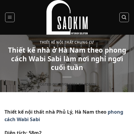
Skip
to
content
THIẾT KẾ NỘI THẤT CHUNG CƯ
Thiết kế nhà ở Hà Nam theo phong
cách Wabi Sabi làm nơi nghỉ ngơi
cuối tuần
POSTED ON
17/08/2021
BY
ADMIN
Thiết kế nội thất nhà Phủ Lý, Hà Nam theo
phong
cách Wabi Sabi
Diện tích: 58m2