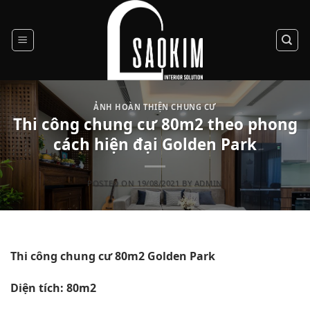
Skip
to
content
ẢNH HOÀN THIỆN CHUNG CƯ
Thi công chung cư 80m2 theo phong
cách hiện đại Golden Park
POSTED ON
19/08/2021
BY
ADMIN
Thi công chung cư 80m2 Golden Park
Diện tích: 80m2