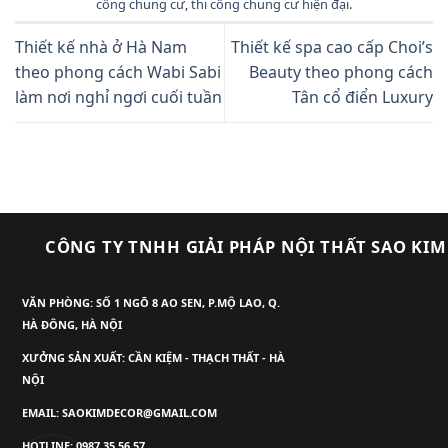
công chung cư
,
thi công chung cư hiện đại
.
Thiết kế nhà ở Hà Nam
Thiết kế spa cao cấp Choi’s
theo phong cách Wabi Sabi
Beauty theo phong cách
làm nơi nghỉ ngơi cuối tuần
Tân cổ điển Luxury
CÔNG TY TNHH GIẢI PHÁP NỘI THẤT SAO KIM
VĂN PHÒNG: SỐ 1 NGÕ 8 AO SEN, P.MỘ LAO, Q.
HÀ ĐÔNG, HÀ NỘI
XƯỞNG SẢN XUẤT: CẦN KIỆM - THẠCH THẤT - HÀ
NỘI
EMAIL: SAOKIMDECOR@GMAIL.COM
HOTLINE: 0987.35.56.57