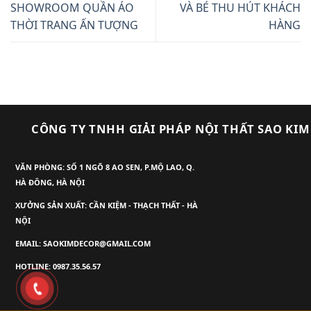
SHOWROOM QUẦN ÁO
VÀ BÉ THU HÚT KHÁCH
THỜI TRANG ẤN TƯỢNG
HÀNG
CÔNG TY TNHH GIẢI PHÁP NỘI THẤT SAO KIM
VĂN PHÒNG: SỐ 1 NGÕ 8 AO SEN, P.MỘ LAO, Q.
HÀ ĐÔNG, HÀ NỘI
XƯỞNG SẢN XUẤT: CẦN KIỆM - THẠCH THẤT - HÀ
NỘI
EMAIL: SAOKIMDECOR@GMAIL.COM
HOTLINE: 0987.35.56.57