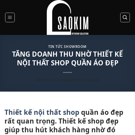
Skip
to
content
TIN TỨC SHOWROOM
TĂNG DOANH THU NHỜ THIẾT KẾ
NỘI THẤT SHOP QUẦN ÁO ĐẸP
POSTED ON
15/05/2019
BY
HUONGSK
Thiết kế nội thất shop
quần áo đẹp
rất quan trọng. Thiết kế shop đẹp
giúp thu hút khách hàng nhờ đó