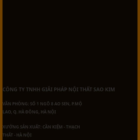
CÔNG TY TNHH GIẢI PHÁP NỘI THẤT SAO KIM
VĂN PHÒNG: SỐ 1 NGÕ 8 AO SEN, P.MỘ
LAO, Q. HÀ ĐÔNG, HÀ NỘI
XƯỞNG SẢN XUẤT: CẦN KIỆM - THẠCH
THẤT - HÀ NỘI