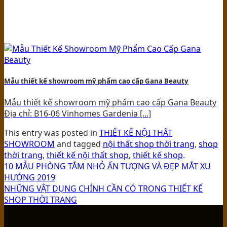
Mẫu thiết kế showroom mỹ phẩm cao cấp Gana Beauty
Mẫu thiết kế showroom mỹ phẩm cao cấp Gana Beauty
Địa chỉ: B16-06 Vinhomes Gardenia [...]
This entry was posted in
THIẾT KẾ NỘI THẤT
SHOWROOM
and tagged
nội thất shop thời trang
,
shop
thời trang
,
thiết kế nội thất shop
,
thiết kế shop
.
10 MẪU PHÒNG TẮM NHỎ ẤN TƯỢNG VÀ ĐẸP MẮT XU
HƯỚNG 2019
NHỮNG VẬT DỤNG CHÍNH CẦN CÓ TRONG THIẾT KẾ
SHOP THỜI TRANG