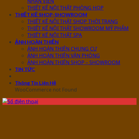
NHÂN VIÊN
THIẾT KẾ NỘI THẤT PHÒNG HỌP
THIẾT KẾ SHOP-SHOWROOM
THIẾT KẾ NỘI THẤT SHOP THỜI TRANG
THIẾT KẾ NỘI THẤT SHOWROOM MỸ PHẨM
THIẾT KẾ NỘI THẤT SPA
ẢNH HOÀN THIỆN
ẢNH HOÀN THIỆN CHUNG CƯ
ẢNH HOÀN THIỆN VĂN PHÒNG
ẢNH HOÀN THIỆN SHOP – SHOWROOM
TIN TỨC
Thông Tin Liên Hệ
WooCommerce not Found