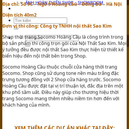
ẢNH HOÀN THIỆN SHOP – SHOWROOM
Địa chỉ: Số 9C – Ngõ 9 Hoàng Cầu – Đống Đa – Hà Nội
TIN TỨC
Diện tích 40m2
Đơn vị thi công: Công ty TNHH nội thất Sao Kim
Shop thời trang Socomo Hoàng Cầu là công trình trong
bộ sản phẩm thi công trọn gói của Nội Thất Sao Kim. Mọi
ý tưởng đều được nội thất Sao Kim thực hiện từ thiết kế
biển hiệu đến nội thất bên trong Shop.
Socomo Hoàng Cầu thuộc chuỗi cửa hàng thời trang
Socomo. Shop cũng sử dụng tone nền màu trắng đặc
trưng tương đồng với 2 Shop cửa hàng trước. Socomo
Hoàng Cầu được đặt tại vị trí thuận lợi, đắc địa trên một
khu phố sầm uất. Điều này giúp cho thương hiệu thời
trang Socomo mang thêm nhiều niềm tin hơn đến với
khách hàng của mình.
XEM THÊM CÁC DỰ ÁN KHÁC TẠI ĐÂY: