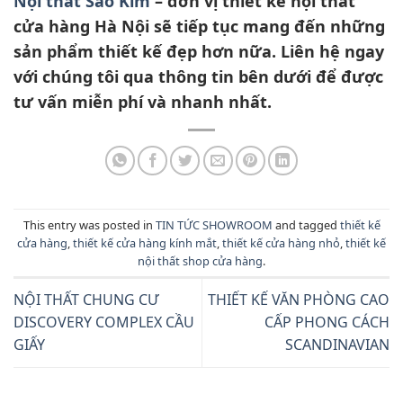
Nội thất Sao Kim
– đơn vị thiết kế nội thất
cửa hàng Hà Nội sẽ tiếp tục mang đến những
sản phẩm thiết kế đẹp hơn nữa. Liên hệ ngay
với chúng tôi qua thông tin bên dưới để được
tư vấn miễn phí và nhanh nhất.
This entry was posted in
TIN TỨC SHOWROOM
and tagged
thiết kế
cửa hàng
,
thiết kế cửa hàng kính mắt
,
thiết kế cửa hàng nhỏ
,
thiết kế
nội thất shop cửa hàng
.
NỘI THẤT CHUNG CƯ
THIẾT KẾ VĂN PHÒNG CAO
DISCOVERY COMPLEX CẦU
CẤP PHONG CÁCH
GIẤY
SCANDINAVIAN