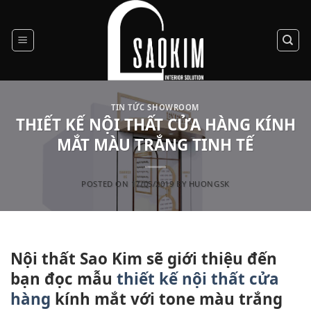
Skip
to
content
TIN TỨC SHOWROOM
THIẾT KẾ NỘI THẤT CỬA HÀNG KÍNH
MẮT MÀU TRẮNG TINH TẾ
POSTED ON
17/05/2019
BY
HUONGSK
Nội thất Sao Kim sẽ giới thiệu đến
bạn đọc mẫu
thiết kế nội thất cửa
hàng
kính mắt với tone màu trắng