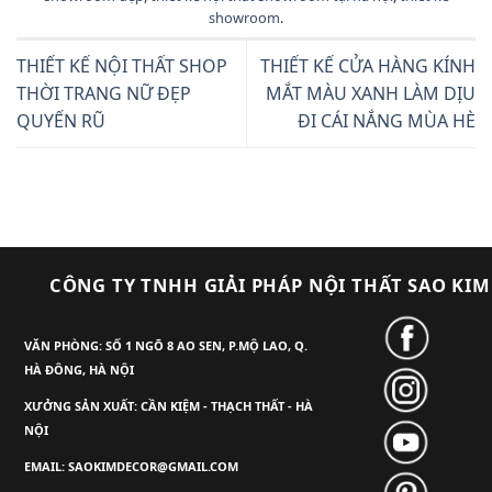
showroom
.
THIẾT KẾ NỘI THẤT SHOP
THIẾT KẾ CỬA HÀNG KÍNH
THỜI TRANG NỮ ĐẸP
MẮT MÀU XANH LÀM DỊU
QUYẾN RŨ
ĐI CÁI NẮNG MÙA HÈ
CÔNG TY TNHH GIẢI PHÁP NỘI THẤT SAO KIM
VĂN PHÒNG: SỐ 1 NGÕ 8 AO SEN, P.MỘ LAO, Q.
HÀ ĐÔNG, HÀ NỘI
XƯỞNG SẢN XUẤT: CẦN KIỆM - THẠCH THẤT - HÀ
NỘI
EMAIL: SAOKIMDECOR@GMAIL.COM