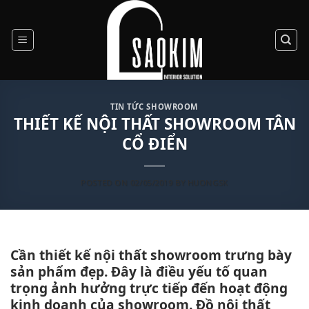
Skip
to
content
TIN TỨC SHOWROOM
THIẾT KẾ NỘI THẤT SHOWROOM TÂN
CỔ ĐIỂN
POSTED ON
02/05/2019
BY
HUONGSK
Cần thiết kế nội thất showroom trưng bày
sản phẩm đẹp. Đây là điều yếu tố quan
trọng ảnh hưởng trực tiếp đến hoạt động
kinh doanh của showroom. Đồ nội thất