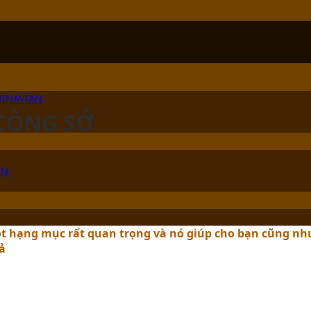
DINAVIAN
 CÔNG SỞ
ÊN
t hạng mục rất quan trọng và nó giúp cho bạn cũng nh
ả