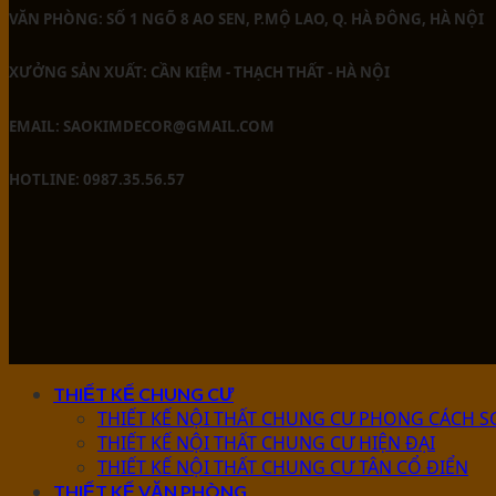
VĂN PHÒNG: SỐ 1 NGÕ 8 AO SEN, P.MỘ LAO, Q. HÀ ĐÔNG, HÀ NỘI
XƯỞNG SẢN XUẤT: CẦN KIỆM - THẠCH THẤT - HÀ NỘI
EMAIL: SAOKIMDECOR@GMAIL.COM
HOTLINE: 0987.35.56.57
THIẾT KẾ CHUNG CƯ
THIẾT KẾ NỘI THẤT CHUNG CƯ PHONG CÁCH S
THIẾT KẾ NỘI THẤT CHUNG CƯ HIỆN ĐẠI
THIẾT KẾ NỘI THẤT CHUNG CƯ TÂN CỔ ĐIỂN
THIẾT KẾ VĂN PHÒNG