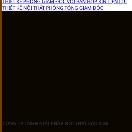
THIẾT KẾ PHÒNG GIÁM ĐỐC VỚI BÀN HỌP KÍN TIỆN LỢI
THIẾT KẾ NỘI THẤT PHÒNG TỔNG GIÁM ĐỐC
CÔNG TY TNHH GIẢI PHÁP NỘI THẤT SAO KIM