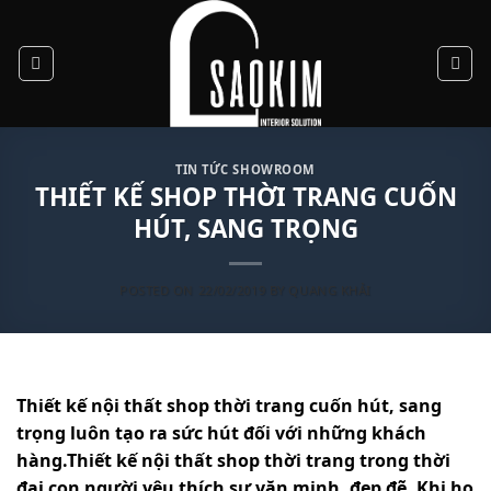
Skip
to
content
TIN TỨC SHOWROOM
THIẾT KẾ SHOP THỜI TRANG CUỐN
HÚT, SANG TRỌNG
POSTED ON
22/02/2019
BY
QUANG KHẢI
Thiết kế nội thất shop thời trang cuốn hút, sang
trọng
luôn tạo ra sức hút đối với những khách
hàng.Thiết kế nội thất shop thời trang trong thời
đại con người yêu thích sự văn minh, đẹp đẽ. Khi họ