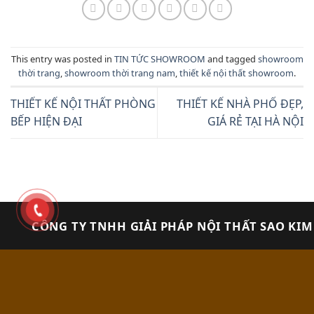
This entry was posted in
TIN TỨC SHOWROOM
and tagged
showroom
thời trang
,
showroom thời trang nam
,
thiết kế nội thất showroom
.
THIẾT KẾ NỘI THẤT PHÒNG
THIẾT KẾ NHÀ PHỐ ĐẸP,
BẾP HIỆN ĐẠI
GIÁ RẺ TẠI HÀ NỘI
CÔNG TY TNHH GIẢI PHÁP NỘI THẤT SAO KIM
VĂN PHÒNG: SỐ 1 NGÕ 8 AO SEN, P.MỘ LAO, Q.
HÀ ĐÔNG, HÀ NỘI
XƯỞNG SẢN XUẤT: CẦN KIỆM - THẠCH THẤT - HÀ