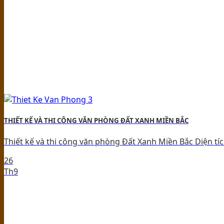
THIẾT KẾ VÀ THI CÔNG VĂN PHÒNG ĐẤT XANH MIỀN BẮC
Thiết kế và thi công văn phòng Đất Xanh Miền Bắc Diện tíc
26
Th9