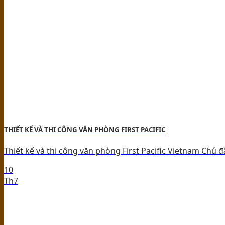
THIẾT KẾ VÀ THI CÔNG VĂN PHÒNG FIRST PACIFIC
Thiết kế và thi công văn phòng First Pacific Vietnam Chủ đầu 
10
Th7