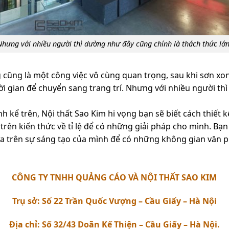
Nhưng với nhiều người thì dường như đây cũng chính là thách thức lớn
g cũng là một công việc vô cùng quan trọng, sau khi sơn xo
hời gian để chuyển sang trang trí. Nhưng với nhiều người t
nh kể trên,
Nội thất Sao Kim
hi vọng bạn sẽ biết cách thiết
 trên kiến thức về tỉ lệ để có những giải pháp cho mình. B
ựa trên sự sáng tạo của mình để có những không gian văn p
CÔNG TY TNHH QUẢNG CÁO VÀ NỘI THẤT SAO KIM
Trụ sở: Số 22 Trần Quốc Vượng – Cầu Giấy – Hà Nội
Địa chỉ: Số 32/43 Doãn Kế Thiện – Cầu Giấy – Hà Nội.