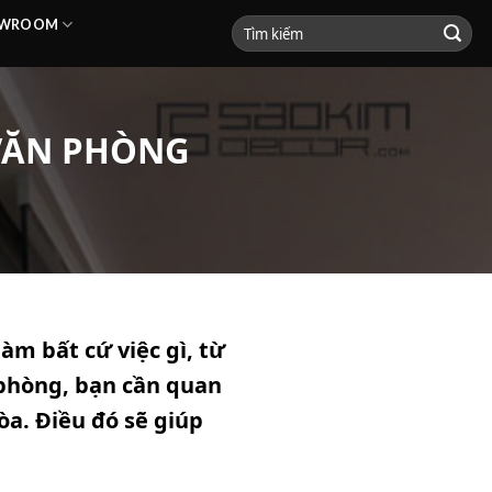
HOWROOM
 VĂN PHÒNG
àm bất cứ việc gì, từ
 phòng
, bạn cần quan
òa. Điều đó sẽ giúp