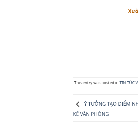
Xưở
This entry was posted in
TIN TỨC 
Ý TƯỞNG TẠO ĐIỂM N
KẾ VĂN PHÒNG