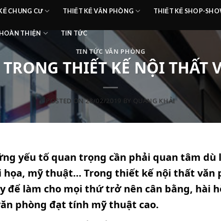
 KẾ CHUNG CƯ
THIẾT KẾ VĂN PHÒNG
THIẾT KẾ SHOP-S
HOÀN THIỆN
TIN TỨC
TIN TỨC VĂN PHÒNG
G TRONG THIẾT KẾ NỘI THẤT
POSTED ON
28/02/2019
BY
QUANG KHẢI
ững yếu tố quan trọng cần phải quan tâm dù l
hội họa, mỹ thuật… Trong
thiết kế nội thất văn
y để làm cho mọi thứ trở nên cân bằng, hài h
ăn phòng đạt tính mỹ thuật cao.