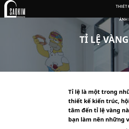
Skip
THIẾT
to
content
ẢNH 
TỈ LỆ VÀN
Tỉ lệ là một trong nh
thiết kế kiến trúc, 
tâm đến tỉ lệ vàng nà
bạn làm nên những v