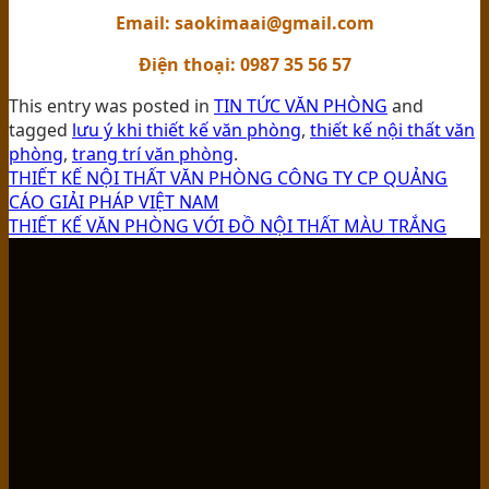
Email: saokimaai@gmail.com
Điện thoại: 0987 35 56 57
This entry was posted in
TIN TỨC VĂN PHÒNG
and
tagged
lưu ý khi thiết kế văn phòng
,
thiết kế nội thất văn
phòng
,
trang trí văn phòng
.
THIẾT KẾ NỘI THẤT VĂN PHÒNG CÔNG TY CP QUẢNG
CÁO GIẢI PHÁP VIỆT NAM
THIẾT KẾ VĂN PHÒNG VỚI ĐỒ NỘI THẤT MÀU TRẮNG