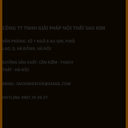
CÔNG TY TNHH GIẢI PHÁP NỘI THẤT SAO KIM
VĂN PHÒNG: SỐ 1 NGÕ 8 AO SEN, P.MỘ
LAO, Q. HÀ ĐÔNG, HÀ NỘI
XƯỞNG SẢN XUẤT: CẦN KIỆM - THẠCH
THẤT - HÀ NỘI
EMAIL: SAOKIMDECOR@GMAIL.COM
HOTLINE: 0987.35.56.57