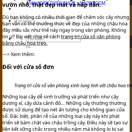
ẢNH HOÀN THIỆN SHOP – SHOWROOM
vườn nhỏ, thật đẹp mắt và hấp dẫn.
TIN TỨC
Dù bạn không có nhiều thời gian để chăm sóc cây nhưng
bạn vẫn có thể thưởng thức vẻ đẹp của những chậu hoa
đầy màu sắc như thế này ngay trong văn phòng. Không
tin ư? Bài viết chia sẻ cách
trang trí cửa sổ văn phòng
bằng chậu hoa treo.
—> Xem thêm:
Đối với cửa sổ đơn
Trang trí cửa sổ văn phòng xinh lung linh với chậu hoa tr
Những loại cây dễ sinh trưởng và phát triển như cây
dương xỉ, cây dứa cảnh đỏ… Những cây thường thường
được sử dụng để tạo nét ấn tượng cho không gian cửa
sổ. Đặc biệt, phần rễ của những loại cây này khi phát
triển sẽ bám chặt vào chậu trồng cây. Điều này sẽ tạo sự
liên kết vững chắc trong nhiều năm mà không lo bị sai