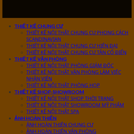
THIẾT KẾ CHUNG CƯ
THIẾT KẾ NỘI THẤT CHUNG CƯ PHONG CÁCH
SCANDINAVIAN
THIẾT KẾ NỘI THẤT CHUNG CƯ HIỆN ĐẠI
THIẾT KẾ NỘI THẤT CHUNG CƯ TÂN CỔ ĐIỂN
THIẾT KẾ VĂN PHÒNG
THIẾT KẾ NỘI THẤT PHÒNG GIÁM ĐỐC
THIẾT KẾ NỘI THẤT VĂN PHÒNG LÀM VIỆC
NHÂN VIÊN
THIẾT KẾ NỘI THẤT PHÒNG HỌP
THIẾT KẾ SHOP-SHOWROOM
THIẾT KẾ NỘI THẤT SHOP THỜI TRANG
THIẾT KẾ NỘI THẤT SHOWROOM MỸ PHẨM
THIẾT KẾ NỘI THẤT SPA
ẢNH HOÀN THIỆN
ẢNH HOÀN THIỆN CHUNG CƯ
ẢNH HOÀN THIỆN VĂN PHÒNG