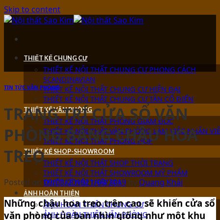
Skip to content
THIẾT KẾ CHUNG CƯ
THIẾT KẾ NỘI THẤT CHUNG CƯ PHONG CÁCH
SCANDINAVIAN
TIN TỨC VĂN PHÒNG
THIẾT KẾ NỘI THẤT CHUNG CƯ HIỆN ĐẠI
THIẾT KẾ NỘI THẤT CHUNG CƯ TÂN CỔ ĐIỂN
TRANG TRÍ CỬA SỔ VĂN
THIẾT KẾ VĂN PHÒNG
THIẾT KẾ NỘI THẤT PHÒNG GIÁM ĐỐC
PHÒNG BẰNG CHẬU HOA
THIẾT KẾ NỘI THẤT VĂN PHÒNG LÀM VIỆC NHÂN VI
THIẾT KẾ NỘI THẤT PHÒNG HỌP
TREO
THIẾT KẾ SHOP-SHOWROOM
THIẾT KẾ NỘI THẤT SHOP THỜI TRANG
THIẾT KẾ NỘI THẤT SHOWROOM MỸ PHẨM
Posted on
09/03/2019
21/03/2019
by
Quang Khải
THIẾT KẾ NỘI THẤT SPA
ẢNH HOÀN THIỆN
Những chậu hoa treo trên cao sẽ khiến cửa sổ
ẢNH HOÀN THIỆN CHUNG CƯ
ẢNH HOÀN THIỆN VĂN PHÒNG
văn phòng của bạn nhìn giống như một khu