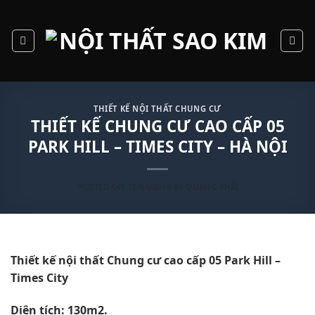
Skip
to
content
THIẾT KẾ NỘI THẤT CHUNG CƯ
THIẾT KẾ CHUNG CƯ CAO CẤP 05
PARK HILL – TIMES CITY – HÀ NỘI
POSTED ON
15/01/2019
BY
QUANG KHẢI
Thiết kế nội thất Chung cư cao cấp 05 Park Hill –
Times City
Diện tích: 130m2.