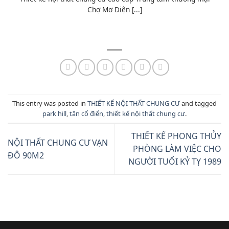
Chợ Mơ Diện [...]
This entry was posted in
THIẾT KẾ NỘI THẤT CHUNG CƯ
and tagged
park hill
,
tân cổ điển
,
thiết kế nội thất chung cư
.
THIẾT KẾ PHONG THỦY
NỘI THẤT CHUNG CƯ VẠN
PHÒNG LÀM VIỆC CHO
ĐÔ 90M2
NGƯỜI TUỔI KỶ TỴ 1989