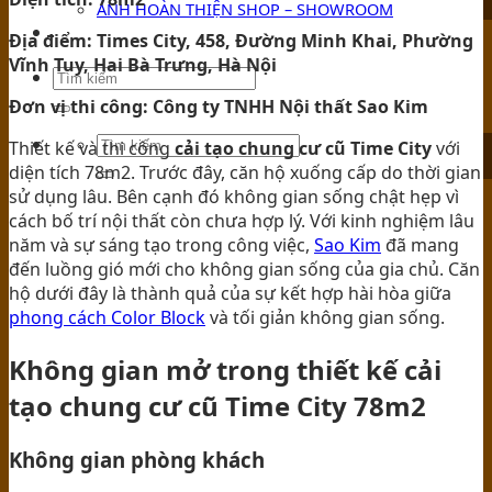
ẢNH HOÀN THIỆN SHOP – SHOWROOM
TIN TỨC
Địa điểm: Times City, 458, Đường Minh Khai, Phường
Vĩnh Tuy, Hai Bà Trưng, Hà Nội
Đơn vị thi công: Công ty TNHH Nội thất Sao Kim
Thiết kế và thi công
cải tạo chung cư cũ Time City
với
diện tích 78m2. Trước đây, căn hộ xuống cấp do thời gian
sử dụng lâu. Bên cạnh đó không gian sống chật hẹp vì
cách bố trí nội thất còn chưa hợp lý. Với kinh nghiệm lâu
năm và sự sáng tạo trong công việc,
Sao Kim
đã mang
đến luồng gió mới cho không gian sống của gia chủ. Căn
hộ dưới đây là thành quả của sự kết hợp hài hòa giữa
phong cách Color Block
và tối giản không gian sống.
Không gian mở trong thiết kế cải
tạo chung cư cũ Time City 78m2
Không gian phòng khách