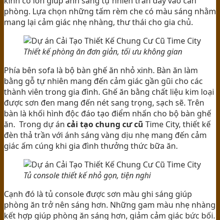
kính cỡ lớn giúp ánh sáng tự nhiên tràn đầy vào căn
phòng. Lựa chọn những tấm rèm che có màu sáng nhằm
mang lại cảm giác nhẹ nhàng, thư thái cho gia chủ.
Thiết kế phòng ăn đơn giản, tối ưu không gian
Phía bên sofa là bộ bàn ghế ăn nhỏ xinh. Bàn ăn làm
bằng gỗ tự nhiên mang đến cảm giác gần gũi cho các
thành viên trong gia đình. Ghế ăn bằng chất liệu kim loại
được sơn đen mang đến nét sang trọng, sạch sẽ. Trên
bàn là khối hình độc đáo tạo điểm nhấn cho bộ bàn ghế
ăn. Trong dự án
cải tạo chung cư cũ
Time City, thiết kế
đèn thả trần với ánh sáng vàng dịu nhẹ mang đến cảm
giác ấm cúng khi gia đình thưởng thức bữa ăn.
Tủ console thiết kế nhỏ gọn, tiện nghi
Cạnh đó là tủ console được sơn màu ghi sáng giúp
phòng ăn trở nên sáng hơn. Những gam màu nhẹ nhàng
kết hợp giúp phòng ăn sáng hơn, giảm cảm giác bức bối.