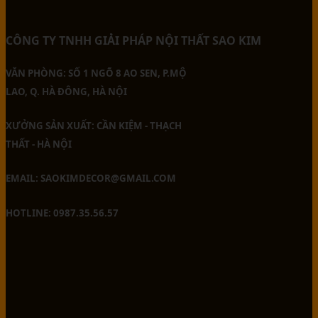
CÔNG TY TNHH GIẢI PHÁP NỘI THẤT SAO KIM
VĂN PHÒNG: SỐ 1 NGÕ 8 AO SEN, P.MỘ
LAO, Q. HÀ ĐÔNG, HÀ NỘI
XƯỞNG SẢN XUẤT: CẦN KIỆM - THẠCH
THẤT - HÀ NỘI
EMAIL: SAOKIMDECOR@GMAIL.COM
HOTLINE: 0987.35.56.57