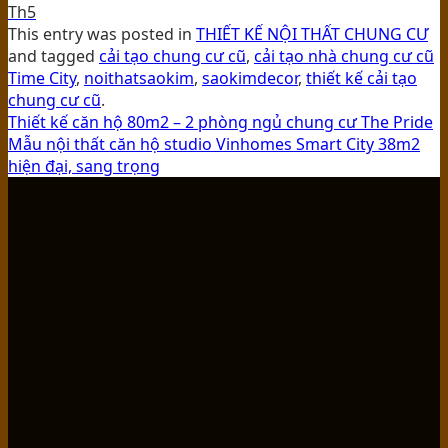
Th5
This entry was posted in
THIẾT KẾ NỘI THẤT CHUNG CƯ
and tagged
cải tạo chung cư cũ
,
cải tạo nhà chung cư cũ
Time City
,
noithatsaokim
,
saokimdecor
,
thiết kế cải tạo
chung cư cũ
.
Thiết kế căn hộ 80m2 – 2 phòng ngủ chung cư The Pride
Mẫu nội thất căn hộ studio Vinhomes Smart City 38m2
hiện đại, sang trọng