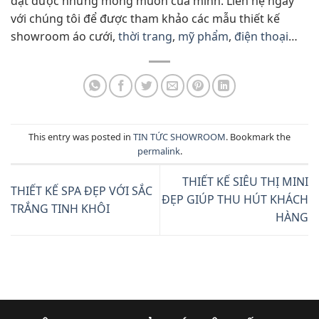
đạt được những mong muốn của mình. Liên hệ ngay
với chúng tôi để được tham khảo các mẫu thiết kế
showroom áo cưới,
thời trang
,
mỹ phẩm
,
điện thoại
…
This entry was posted in
TIN TỨC SHOWROOM
. Bookmark the
permalink
.
THIẾT KẾ SIÊU THỊ MINI
THIẾT KẾ SPA ĐẸP VỚI SẮC
ĐẸP GIÚP THU HÚT KHÁCH
TRẮNG TINH KHÔI
HÀNG