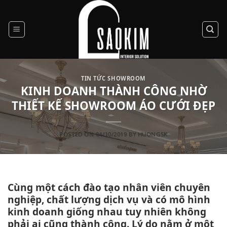
Skip
to
content
TIN TỨC SHOWROOM
KINH DOANH THÀNH CÔNG NHỜ
THIẾT KẾ SHOWROOM ÁO CƯỚI ĐẸP
POSTED ON
04/10/2019
BY
HUONGSK
Cùng một cách đào tạo nhân viên chuyên
nghiệp, chất lượng dịch vụ và có mô hình
kinh doanh giống nhau tuy nhiên không
phải ai cũng thành công. Lý do nằm ở một