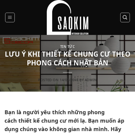
Skip
to
content
TIN TỨC
LƯU Ý KHI THIẾT KẾ CHUNG CƯ THEO
PHONG CÁCH NHẬT BẢN
POSTED ON
14/05/2018
BY
ADMIN
Bạn là người yêu thích những phong
cách
thiết kế chung cư
mới lạ. Bạn muốn áp
dụng chúng vào không gian nhà mình. Hãy