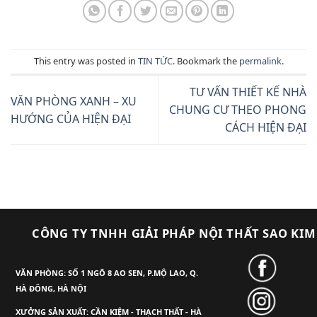
This entry was posted in
TIN TỨC
. Bookmark the
permalink
.
TƯ VẤN THIẾT KẾ NHÀ
VĂN PHÒNG XANH – XU
CHUNG CƯ THEO PHONG
HƯỚNG CỦA HIỆN ĐẠI
CÁCH HIỆN ĐẠI
CÔNG TY TNHH GIẢI PHÁP NỘI THẤT SAO KIM
VĂN PHÒNG: SỐ 1 NGÕ 8 AO SEN, P.MỘ LAO, Q.
HÀ ĐÔNG, HÀ NỘI
XƯỞNG SẢN XUẤT: CẦN KIỆM - THẠCH THẤT - HÀ