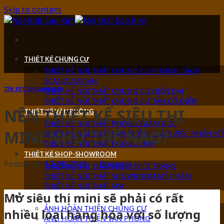
Skip to content
THIẾT KẾ CHUNG CƯ
THIẾT KẾ NỘI THẤT CHUNG CƯ PHONG CÁCH
SCANDINAVIAN
TIN TỨC SHOWROOM
THIẾT KẾ NỘI THẤT CHUNG CƯ HIỆN ĐẠI
THIẾT KẾ NỘI THẤT CHUNG CƯ TÂN CỔ ĐIỂN
NÊN THIẾT KẾ SIÊU THỊ
THIẾT KẾ VĂN PHÒNG
THIẾT KẾ NỘI THẤT PHÒNG GIÁM ĐỐC
MINI NHƯ THẾ NÀO?
THIẾT KẾ NỘI THẤT VĂN PHÒNG LÀM VIỆC NHÂN VI
THIẾT KẾ NỘI THẤT PHÒNG HỌP
THIẾT KẾ SHOP-SHOWROOM
Posted on
17/08/2019
by
huongsk
THIẾT KẾ NỘI THẤT SHOP THỜI TRANG
THIẾT KẾ NỘI THẤT SHOWROOM MỸ PHẨM
THIẾT KẾ NỘI THẤT SPA
Mở siêu thị mini sẽ phải có rất
ẢNH HOÀN THIỆN
ẢNH HOÀN THIỆN CHUNG CƯ
nhiều loại hàng hóa với số lượng
ẢNH HOÀN THIỆN VĂN PHÒNG