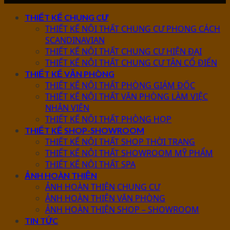
THIẾT KẾ CHUNG CƯ
THIẾT KẾ NỘI THẤT CHUNG CƯ PHONG CÁCH
SCANDINAVIAN
THIẾT KẾ NỘI THẤT CHUNG CƯ HIỆN ĐẠI
THIẾT KẾ NỘI THẤT CHUNG CƯ TÂN CỔ ĐIỂN
THIẾT KẾ VĂN PHÒNG
THIẾT KẾ NỘI THẤT PHÒNG GIÁM ĐỐC
THIẾT KẾ NỘI THẤT VĂN PHÒNG LÀM VIỆC
NHÂN VIÊN
THIẾT KẾ NỘI THẤT PHÒNG HỌP
THIẾT KẾ SHOP-SHOWROOM
THIẾT KẾ NỘI THẤT SHOP THỜI TRANG
THIẾT KẾ NỘI THẤT SHOWROOM MỸ PHẨM
THIẾT KẾ NỘI THẤT SPA
ẢNH HOÀN THIỆN
ẢNH HOÀN THIỆN CHUNG CƯ
ẢNH HOÀN THIỆN VĂN PHÒNG
ẢNH HOÀN THIỆN SHOP – SHOWROOM
TIN TỨC