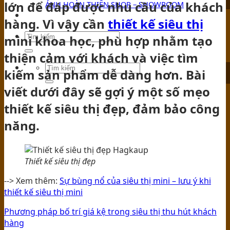
lớn để đáp được nhu cầu của khách
ẢNH HOÀN THIỆN SHOP – SHOWROOM
TIN TỨC
hàng. Vì vậy cần
thiết kế siêu thị
mini khoa học, phù hợp nhằm tạo
thiện cảm với khách và việc tìm
kiếm sản phẩm dễ dàng hơn. Bài
viết dưới đây sẽ gợi ý một số mẹo
thiết kế siêu thị đẹp, đảm bảo công
năng.
Thiết kế siêu thị đẹp
--> Xem thêm:
Sự bùng nổ của siêu thị mini – lưu ý khi
thiết kế siêu thị mini
Phương pháp bố trí giá kệ trong siêu thị thu hút khách
hàng