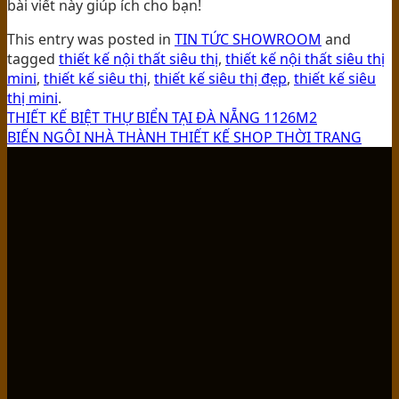
bài viết này giúp ích cho bạn!
This entry was posted in
TIN TỨC SHOWROOM
and
tagged
thiết kế nội thất siêu thị
,
thiết kế nội thất siêu thị
mini
,
thiết kế siêu thị
,
thiết kế siêu thị đẹp
,
thiết kế siêu
thị mini
.
THIẾT KẾ BIỆT THỰ BIỂN TẠI ĐÀ NẴNG 1126M2
BIẾN NGÔI NHÀ THÀNH THIẾT KẾ SHOP THỜI TRANG