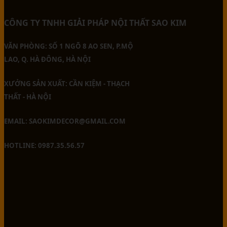
CÔNG TY TNHH GIẢI PHÁP NỘI THẤT SAO KIM
VĂN PHÒNG: SỐ 1 NGÕ 8 AO SEN, P.MỘ
LAO, Q. HÀ ĐÔNG, HÀ NỘI
XƯỞNG SẢN XUẤT: CẦN KIỆM - THẠCH
THẤT - HÀ NỘI
EMAIL: SAOKIMDECOR@GMAIL.COM
HOTLINE: 0987.35.56.57