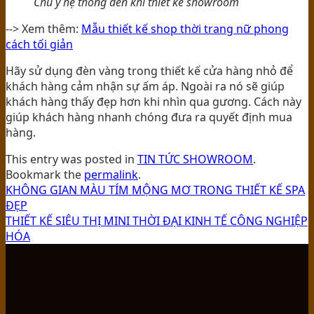
Chú ý hệ thống đèn khi thiết kế showroom
--> Xem thêm:
Mẫu thiết kế shop thời trang nữ phong
cách tối giản
Hãy sử dụng đèn vàng trong thiết kế cửa hàng nhỏ để
khách hàng cảm nhận sự ấm áp. Ngoài ra nó sẽ giúp
khách hàng thấy đẹp hơn khi nhìn qua gương. Cách này
giúp khách hàng nhanh chóng đưa ra quyết định mua
hàng.
This entry was posted in
TIN TỨC SHOWROOM
.
Bookmark the
permalink
.
KHÔNG GIAN MÀU TÍM MỘNG MƠ TRONG THIẾT KẾ SPA
ĐẸP
THIẾT KẾ SIÊU THỊ MINI THỜI ĐẠI KINH TẾ CÔNG NGHIỆP
HÓA