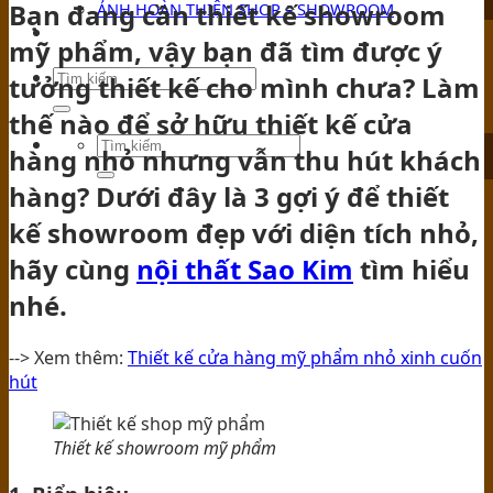
Bạn đang cần thiết kế showroom
ẢNH HOÀN THIỆN SHOP – SHOWROOM
TIN TỨC
mỹ phẩm, vậy bạn đã tìm được ý
tưởng thiết kế cho mình chưa? Làm
thế nào để sở hữu thiết kế cửa
hàng nhỏ nhưng vẫn thu hút khách
hàng? Dưới đây là 3 gợi ý để thiết
kế showroom đẹp với diện tích nhỏ,
hãy cùng
nội thất Sao Kim
tìm hiểu
nhé.
--> Xem thêm:
Thiết kế cửa hàng mỹ phẩm nhỏ xinh cuốn
hút
Thiết kế showroom mỹ phẩm