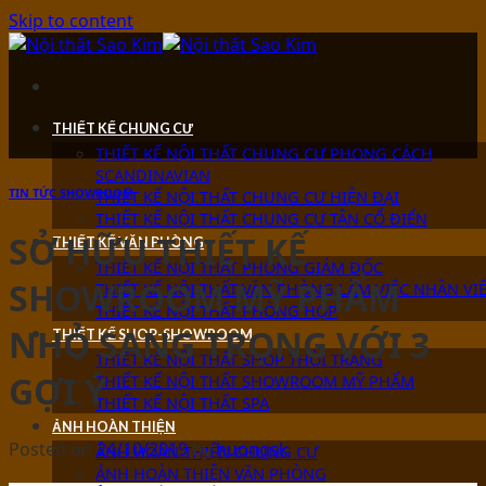
Skip to content
THIẾT KẾ CHUNG CƯ
THIẾT KẾ NỘI THẤT CHUNG CƯ PHONG CÁCH
SCANDINAVIAN
TIN TỨC SHOWROOM
THIẾT KẾ NỘI THẤT CHUNG CƯ HIỆN ĐẠI
THIẾT KẾ NỘI THẤT CHUNG CƯ TÂN CỔ ĐIỂN
SỞ HỮU THIẾT KẾ
THIẾT KẾ VĂN PHÒNG
THIẾT KẾ NỘI THẤT PHÒNG GIÁM ĐỐC
SHOWROOM MỸ PHẨM
THIẾT KẾ NỘI THẤT VĂN PHÒNG LÀM VIỆC NHÂN VI
THIẾT KẾ NỘI THẤT PHÒNG HỌP
NHỎ SANG TRỌNG VỚI 3
THIẾT KẾ SHOP-SHOWROOM
THIẾT KẾ NỘI THẤT SHOP THỜI TRANG
GỢI Ý
THIẾT KẾ NỘI THẤT SHOWROOM MỸ PHẨM
THIẾT KẾ NỘI THẤT SPA
ẢNH HOÀN THIỆN
Posted on
24/10/2019
by
huongsk
ẢNH HOÀN THIỆN CHUNG CƯ
ẢNH HOÀN THIỆN VĂN PHÒNG