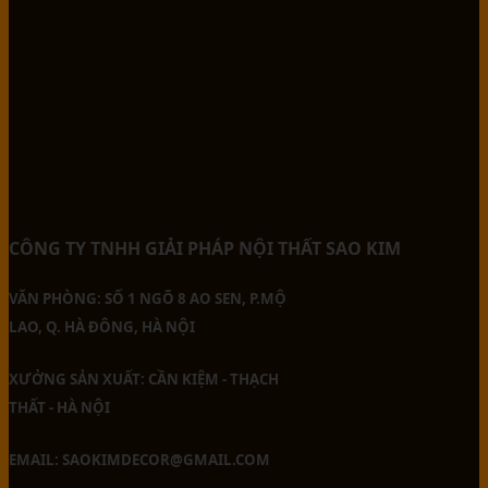
CÔNG TY TNHH GIẢI PHÁP NỘI THẤT SAO KIM
VĂN PHÒNG: SỐ 1 NGÕ 8 AO SEN, P.MỘ
LAO, Q. HÀ ĐÔNG, HÀ NỘI
XƯỞNG SẢN XUẤT: CẦN KIỆM - THẠCH
THẤT - HÀ NỘI
EMAIL: SAOKIMDECOR@GMAIL.COM