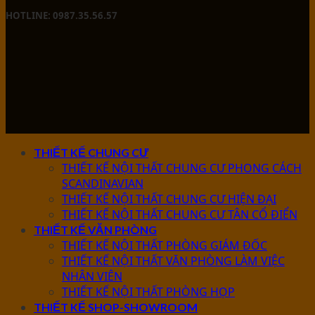
HOTLINE: 0987.35.56.57
THIẾT KẾ CHUNG CƯ
THIẾT KẾ NỘI THẤT CHUNG CƯ PHONG CÁCH
SCANDINAVIAN
THIẾT KẾ NỘI THẤT CHUNG CƯ HIỆN ĐẠI
THIẾT KẾ NỘI THẤT CHUNG CƯ TÂN CỔ ĐIỂN
THIẾT KẾ VĂN PHÒNG
THIẾT KẾ NỘI THẤT PHÒNG GIÁM ĐỐC
THIẾT KẾ NỘI THẤT VĂN PHÒNG LÀM VIỆC
NHÂN VIÊN
THIẾT KẾ NỘI THẤT PHÒNG HỌP
THIẾT KẾ SHOP-SHOWROOM