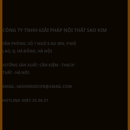
CÔNG TY TNHH GIẢI PHÁP NỘI THẤT SAO KIM
VĂN PHÒNG: SỐ 1 NGÕ 8 AO SEN, P.MỘ
LAO, Q. HÀ ĐÔNG, HÀ NỘI
XƯỞNG SẢN XUẤT: CẦN KIỆM - THẠCH
THẤT - HÀ NỘI
EMAIL: SAOKIMDECOR@GMAIL.COM
HOTLINE: 0987.35.56.57