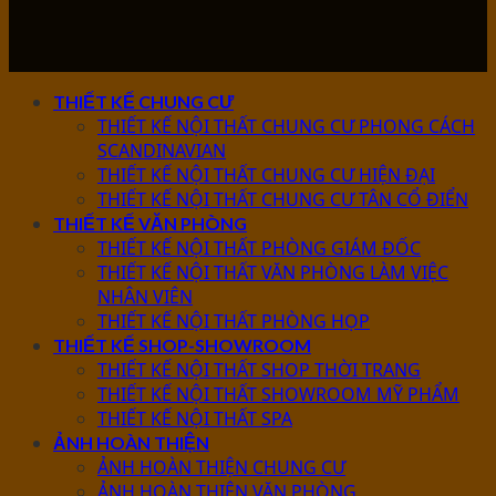
THIẾT KẾ CHUNG CƯ
THIẾT KẾ NỘI THẤT CHUNG CƯ PHONG CÁCH
SCANDINAVIAN
THIẾT KẾ NỘI THẤT CHUNG CƯ HIỆN ĐẠI
THIẾT KẾ NỘI THẤT CHUNG CƯ TÂN CỔ ĐIỂN
THIẾT KẾ VĂN PHÒNG
THIẾT KẾ NỘI THẤT PHÒNG GIÁM ĐỐC
THIẾT KẾ NỘI THẤT VĂN PHÒNG LÀM VIỆC
NHÂN VIÊN
THIẾT KẾ NỘI THẤT PHÒNG HỌP
THIẾT KẾ SHOP-SHOWROOM
THIẾT KẾ NỘI THẤT SHOP THỜI TRANG
THIẾT KẾ NỘI THẤT SHOWROOM MỸ PHẨM
THIẾT KẾ NỘI THẤT SPA
ẢNH HOÀN THIỆN
ẢNH HOÀN THIỆN CHUNG CƯ
ẢNH HOÀN THIỆN VĂN PHÒNG