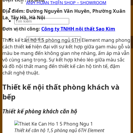
ẢNH HOÀN THIỆN SHOP – SHOWROOM
TIN TỨC
Địa điểm: Đường Nguyễn Văn Huyên, Phường Xuân
La, Tây Hồ, Hà Nội
Đơn vị thi công:
Công ty TNHH nội thất Sao Kim
Thiết kế căn hộ 1,5 phòng ngủ 6TH Element mang phong
cách thiết kế hiện đại với sự kết hợp giữa gam màu gỗ và
màu be mang đến không gian nhẹ nhàng, ấm áp mà vẫn
vô cùng sang trọng. Sự kết hợp khéo léo giữa màu sắc
và đồ nội thất mang đến thiết kế căn hộ tinh tế, đậm
chất nghệ thuật.
Thiết kế nội thất phòng khách và
bếp
Thiết kế phòng khách căn hộ
Thiết kế căn hộ 1,5 phòng ngủ 6TH Element