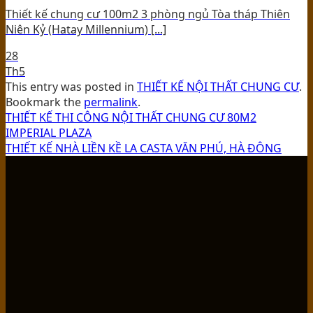
Thiết kế chung cư 100m2 3 phòng ngủ Tòa tháp Thiên
Niên Kỷ (Hatay Millennium) [...]
28
Th5
This entry was posted in
THIẾT KẾ NỘI THẤT CHUNG CƯ
.
Bookmark the
permalink
.
THIẾT KẾ THI CÔNG NỘI THẤT CHUNG CƯ 80M2
IMPERIAL PLAZA
THIẾT KẾ NHÀ LIỀN KỀ LA CASTA VĂN PHÚ, HÀ ĐÔNG