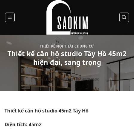
Skip
to
content
THIẾT KẾ NỘI THẤT CHUNG CƯ
Thiết kế căn hộ studio Tây Hồ 45m2
hiện đại, sang trọng
POSTED ON
27/05/2021
BY
HUONGSK
Thiết kế căn hộ studio 45m2 Tây Hồ
Diện tích: 45m2