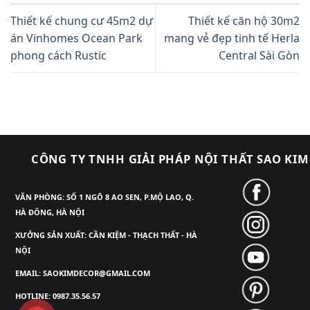
Thiết kế chung cư 45m2 dự
Thiết kế căn hộ 30m2
án Vinhomes Ocean Park
mang vẻ đẹp tinh tế Herla
phong cách Rustic
Central Sài Gòn
CÔNG TY TNHH GIẢI PHÁP NỘI THẤT SAO KIM
VĂN PHÒNG: SỐ 1 NGÕ 8 AO SEN, P.MỘ LAO, Q.
HÀ ĐÔNG, HÀ NỘI
XƯỞNG SẢN XUẤT: CẦN KIỆM - THẠCH THẤT - HÀ
NỘI
EMAIL: SAOKIMDECOR@GMAIL.COM
HOTLINE: 0987.35.56.57