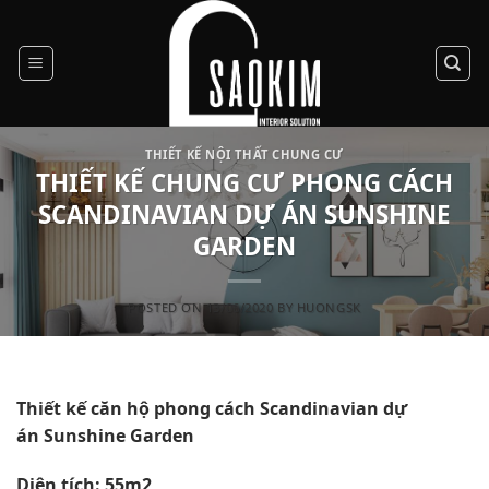
Skip
to
content
THIẾT KẾ NỘI THẤT CHUNG CƯ
THIẾT KẾ CHUNG CƯ PHONG CÁCH
SCANDINAVIAN DỰ ÁN SUNSHINE
GARDEN
POSTED ON
13/06/2020
BY
HUONGSK
Thiết kế căn hộ phong cách Scandinavian dự
án Sunshine Garden
Diện tích: 55m2